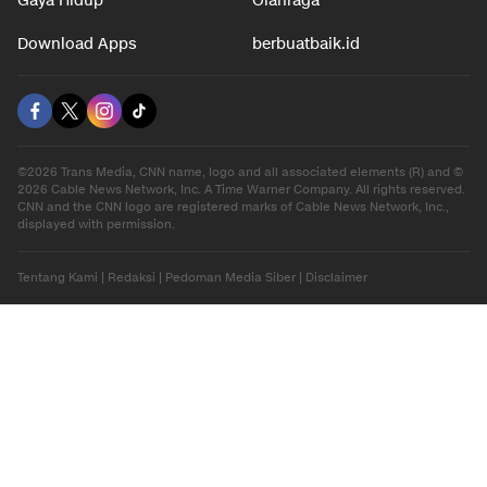
Gaya Hidup
Olahraga
Download Apps
berbuatbaik.id
©2026 Trans Media, CNN name, logo and all associated elements (R) and ©
2026 Cable News Network, Inc. A Time Warner Company. All rights reserved.
CNN and the CNN logo are registered marks of Cable News Network, Inc.,
displayed with permission.
Tentang Kami
|
Redaksi
|
Pedoman Media Siber
|
Disclaimer