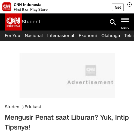
CNN Indonesia
Get
Find it on Play Store
Student
MENU
For You
Nasional
Internasional
Ekonomi
Olahraga
Tekn
Student
Edukasi
Mengusir Penat saat Liburan? Yuk, Intip
Tipsnya!