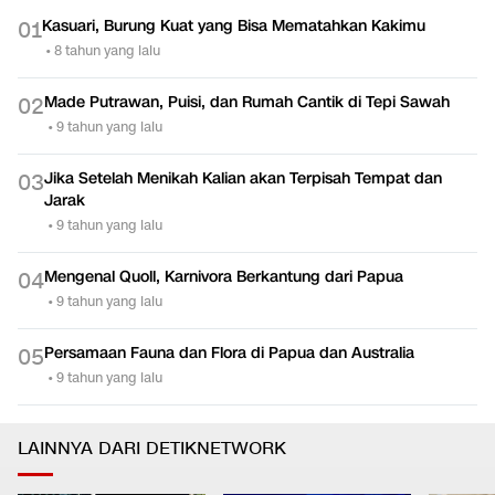
Kasuari, Burung Kuat yang Bisa Mematahkan Kakimu
0
1
•
8 tahun yang lalu
Made Putrawan, Puisi, dan Rumah Cantik di Tepi Sawah
0
2
•
9 tahun yang lalu
Jika Setelah Menikah Kalian akan Terpisah Tempat dan
0
3
Jarak
•
9 tahun yang lalu
Mengenal Quoll, Karnivora Berkantung dari Papua
0
4
•
9 tahun yang lalu
Persamaan Fauna dan Flora di Papua dan Australia
0
5
•
9 tahun yang lalu
LAINNYA DARI DETIKNETWORK