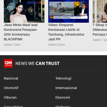
Jisoo Minta Maaf soal
Video: Ekspansi
7 Sikap I
Kontroversi Perayaan
Kendaraan Listrik di
Dilakuka
10th Anniversary
Tambang, Infrastruktur
Percaya D
BLACKPINK
Jadi PR
dalam 7 j
dalam 7 jam
dalam 6 jam
Nasional
Teknologi
Otomotif
Internasional
Hiburan
Ekonomi