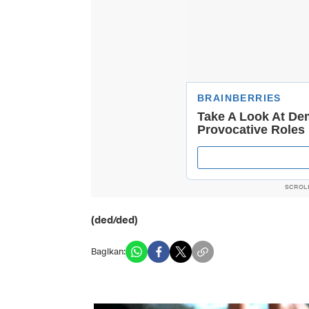
SCROL
(ded/ded)
Bagikan: