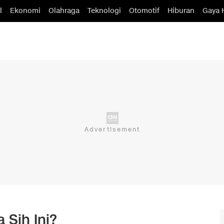
l
Ekonomi
Olahraga
Teknologi
Otomotif
Hiburan
Gaya 
 Sih Ini?