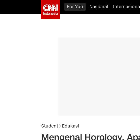
For You
Nasional
Internasiona
Student
Edukasi
Mengenal Horology. Apa