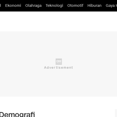
l
Ekonomi
Olahraga
Teknologi
Otomotif
Hiburan
Gaya 
 Demografi