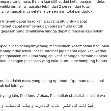
 negara yang maju. Belum lagi dilihat dari ketimpangan indeks
miliki jumlah wirausaha lebih dari 2 persen dari total
h wirausahanya sekitar 7 persen dari total penduduk.
 Internet dapat dijadikan alat yang jitu untuk dapat
Internet dapat mempermudah para pemuda untuk
 gagasan yang dimilikinya hingga dapat direalisasikan dalam
opedia, dan sebagainya yang memberikan kesempatan bagi para
ang tidak terlalu besar. Internet juga dapat dijadikan wadah
 pengalaman atau ilmu yang aplikatif, sehingga memungkinkan
ikan lapangan pekerjaan yang cukup untuk menampung bonus
 muda adalah masa yang paling optimum. Optimum dalam hal
k hal lainnya.
yang lain. Dari Ibnu ‘Abbas, Rasulullah shallallahu ‘alaihi wa
اِغْتَنِمْ خَمْسًا قَبْلَ خَمْسٍ : شَبَابَكَ قَبْلَ هَرَمِكَ وَ صِحَّتَكَ قَبْلَ سَقَمِكَ وَ غِن
a :