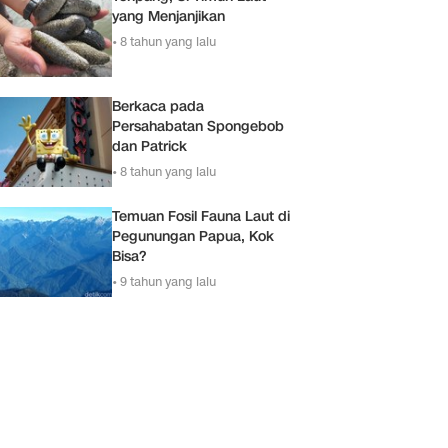
yang Menjanjikan
•
8 tahun yang lalu
Berkaca pada
Persahabatan Spongebob
dan Patrick
•
8 tahun yang lalu
Temuan Fosil Fauna Laut di
Pegunungan Papua, Kok
Bisa?
•
9 tahun yang lalu