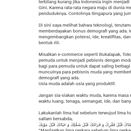
terbilang kurang jika Indonesia ingin menjadi
Gini. Karena rata-rata negara maju di dunia me
penduduknya. Contohnya Singapura yang jumla
Di sini saya melihat bahwa teknologi, terutama
memberdayakan bonus demografi yang ada. 
mengembangkan potensi, ide, kreatifitas, dan
bentuk riil.
Misalkan e-commerce seperti Bukalapak, Tok
pemuda untuk menjadi pebisnis dengan modal y
bagi para pemuda untuk dapat saling berbagi
munculnya para pebisnis muda yang member
demografi yang ada.
Usia muda adalah usia yang produktif.
Jangan sia-siakan waktu muda, karena masa
waktu luang, tenaga, semangat, ide, dan banya
Lakukanlah lima hal sebelum terwujud lima hal 
sallam bersabda,
َاكَ قَبْلَ فَقْرِكَ وَ فَرَاغَكَ قَبْلَ شَغْلِكَ وَ حَيَاتَكَ قَبْلَ مَوْتِكَ
“Manfaatkan lima perkara sebelum lima perkar