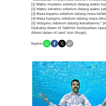
[1] Waktu mudamu sebelum datang waktu tu
[2] Waktu sehatmu sebelum datang waktu sak
[3] Masa kayamu sebelum datang masa kefak
[4] Masa luangmu sebelum datang masa sib
[5] Hidupmu sebelum datang kematianmu.” (H
Dzahabiy dalam At Talkhish berdasarkan syara
Albani dalam Al Jami’ Ash Shogir)
Bagikan: