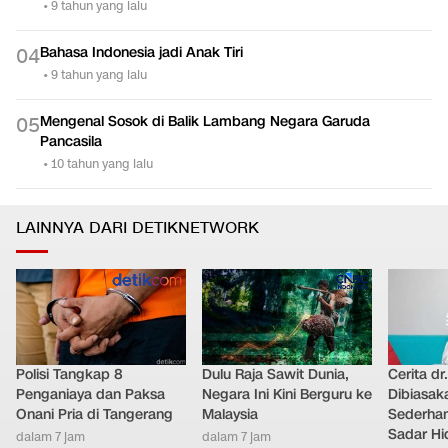
Polisi Tangkap 8
Dulu Raja Sawit Dunia,
Cerita dr
Penganiaya dan Paksa
Negara Ini Kini Berguru ke
Dibiasak
Onani Pria di Tangerang
Malaysia
Sederhana
Sadar Hi
dalam 7 jam
dalam 7 jam
Berada
dalam 6 j
Nasional
Teknologi
Otomotif
Internasional
Hiburan
Ekonomi
Gaya Hidup
Olahraga
Download Apps
berbuatbaik.id