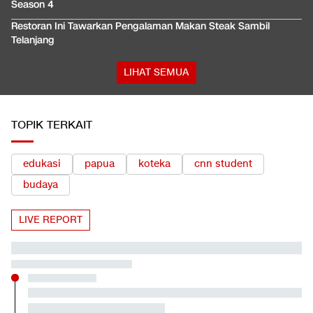
Season 4
Restoran Ini Tawarkan Pengalaman Makan Steak Sambil
Telanjang
LIHAT SEMUA
TOPIK TERKAIT
edukasi
papua
koteka
cnn student
budaya
TERPOPULER
7 Fakta Sains yang Mencengangkan
0
1
•
10 tahun yang lalu