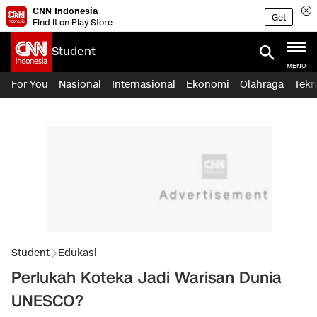
CNN Indonesia
Get
Find it on Play Store
Student
MENU
For You
Nasional
Internasional
Ekonomi
Olahraga
Tekn
Student
Edukasi
Perlukah Koteka Jadi Warisan Dunia
UNESCO?