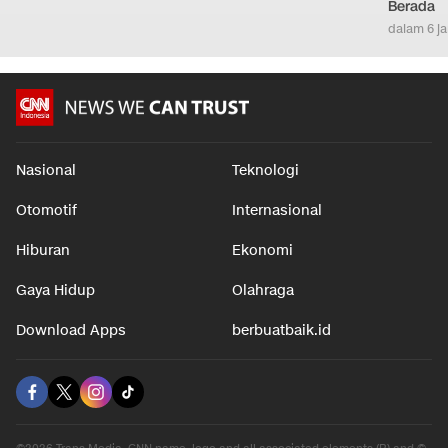
©2026 Trans Media, CNN name, logo and all associated elements (R) and ©
2026 Cable News Network, Inc. A Time Warner Company. All rights reserved.
CNN and the CNN logo are registered marks of Cable News Network, Inc.,
displayed with permission.
Tentang Kami
|
Redaksi
|
Pedoman Media Siber
|
Disclaimer