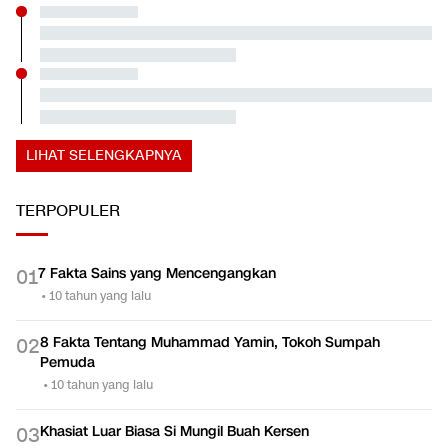
8 Fakta Tentang Muhammad Yamin, Tokoh Sumpah
0
2
Pemuda
•
10 tahun yang lalu
Khasiat Luar Biasa Si Mungil Buah Kersen
0
3
•
9 tahun yang lalu
Bahasa Indonesia jadi Anak Tiri
0
4
•
9 tahun yang lalu
Mengenal Sosok di Balik Lambang Negara Garuda
0
5
Pancasila
•
10 tahun yang lalu
LAINNYA DARI DETIKNETWORK