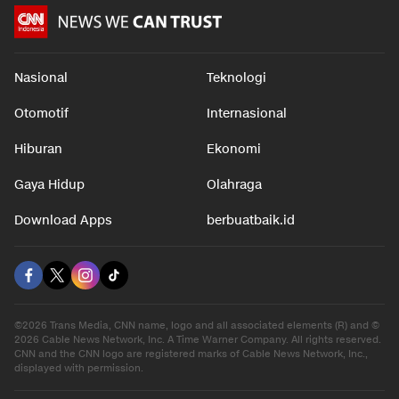
Nasional
Teknologi
Otomotif
Internasional
Hiburan
Ekonomi
Gaya Hidup
Olahraga
Download Apps
berbuatbaik.id
©2026 Trans Media, CNN name, logo and all associated elements (R) and ©
2026 Cable News Network, Inc. A Time Warner Company. All rights reserved.
CNN and the CNN logo are registered marks of Cable News Network, Inc.,
displayed with permission.