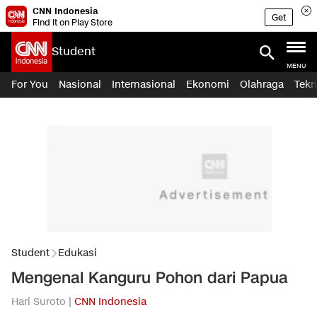
CNN Indonesia
Get
Find it on Play Store
Student
MENU
For You
Nasional
Internasional
Ekonomi
Olahraga
Tekn
Student
Edukasi
Mengenal Kanguru Pohon dari Papua
Hari Suroto |
CNN Indonesia