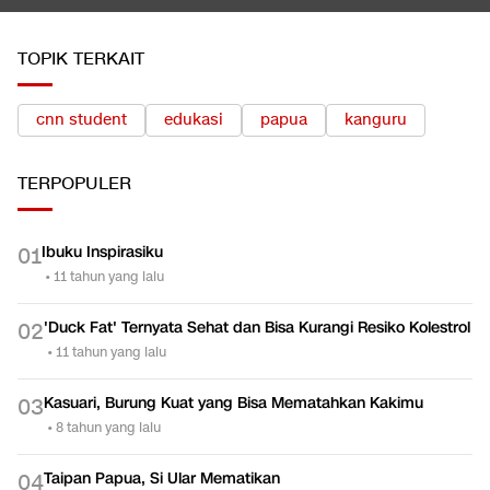
TOPIK TERKAIT
cnn student
edukasi
papua
kanguru
TERPOPULER
Ibuku Inspirasiku
0
1
•
11 tahun yang lalu
'Duck Fat' Ternyata Sehat dan Bisa Kurangi Resiko Kolestrol
0
2
•
11 tahun yang lalu
Kasuari, Burung Kuat yang Bisa Mematahkan Kakimu
0
3
•
8 tahun yang lalu
Taipan Papua, Si Ular Mematikan
0
4