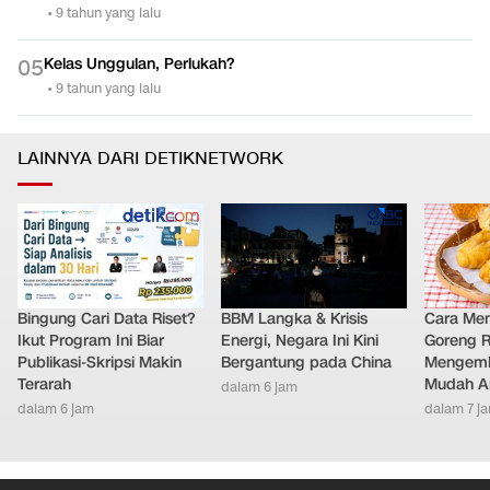
•
9 tahun yang lalu
Kelas Unggulan, Perlukah?
0
5
•
9 tahun yang lalu
LAINNYA DARI DETIKNETWORK
Bingung Cari Data Riset?
BBM Langka & Krisis
Cara Me
Ikut Program Ini Biar
Energi, Negara Ini Kini
Goreng 
Publikasi-Skripsi Makin
Bergantung pada China
Mengemb
Terarah
Mudah An
dalam 6 jam
dalam 6 jam
dalam 7 j