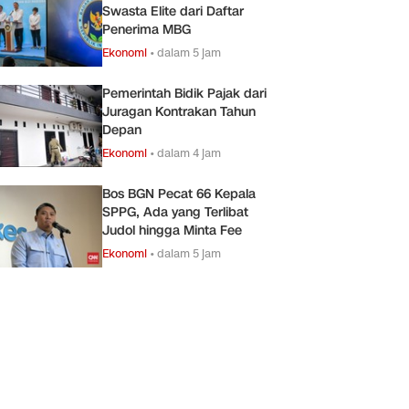
Swasta Elite dari Daftar
Penerima MBG
Ekonomi
•
dalam 5 jam
Pemerintah Bidik Pajak dari
Juragan Kontrakan Tahun
Depan
Ekonomi
•
dalam 4 jam
Bos BGN Pecat 66 Kepala
SPPG, Ada yang Terlibat
Judol hingga Minta Fee
Ekonomi
•
dalam 5 jam