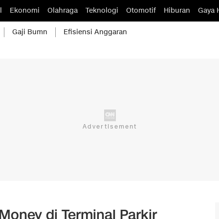
l
Ekonomi
Olahraga
Teknologi
Otomotif
Hiburan
Gaya 
Gaji Bumn
Efisiensi Anggaran
Money di Terminal Parkir