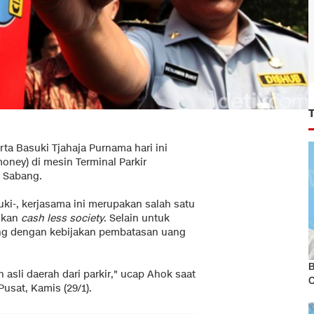
rta Basuki Tjahaja Purnama hari ini
ney) di mesin Terminal Parkir
, Sabang.
ki-, kerjasama ini merupakan salah satu
dkan
cash less society
. Selain untuk
ing dengan kebijakan pembatasan uang
B
asli daerah dari parkir," ucap Ahok saat
usat, Kamis (29/1).