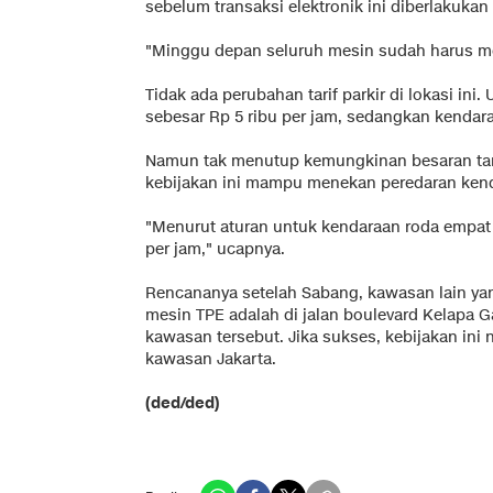
sebelum transaksi elektronik ini diberlakuka
"Minggu depan seluruh mesin sudah harus me
Tidak ada perubahan tarif parkir di lokasi in
sebesar Rp 5 ribu per jam, sedangkan kendaraa
Namun tak menutup kemungkinan besaran tarif
kebijakan ini mampu menekan peredaran kend
"Menurut aturan untuk kendaraan roda empat
per jam," ucapnya.
Rencananya setelah Sabang, kawasan lain ya
mesin TPE adalah di jalan boulevard Kelapa Gad
kawasan tersebut. Jika sukses, kebijakan ini 
kawasan Jakarta.
(ded/ded)