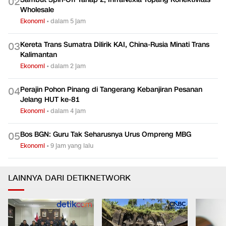
0
2
Wholesale
Ekonomi
•
dalam 5 jam
Kereta Trans Sumatra Dilirik KAI, China-Rusia Minati Trans
0
3
Kalimantan
Ekonomi
•
dalam 2 jam
Perajin Pohon Pinang di Tangerang Kebanjiran Pesanan
0
4
Jelang HUT ke-81
Ekonomi
•
dalam 4 jam
Bos BGN: Guru Tak Seharusnya Urus Ompreng MBG
0
5
Ekonomi
•
9 jam yang lalu
LAINNYA DARI DETIKNETWORK