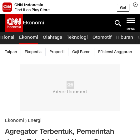
CNN Indonesia
Get
Find it on Play Store
Ekonomi
MENU
asional
Ekonomi
Olahraga
Teknologi
Otomotif
Hiburan
Taipan
Ekopedia
Properti
Gaji Bumn
Efisiensi Anggaran
Ekonomi
Energi
Agregator Terbentuk, Pemerintah