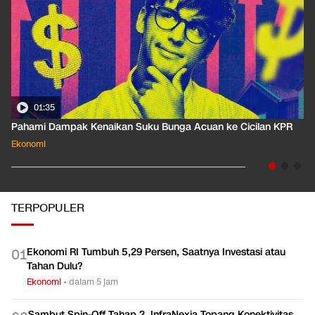
01:35
Pahami Dampak Kenaikan Suku Bunga Acuan ke Cicilan KPR
Ekonomi
TERPOPULER
Ekonomi RI Tumbuh 5,29 Persen, Saatnya Investasi atau
0
1
Tahan Dulu?
Ekonomi
•
dalam 5 jam
Sambut Spin-Off Tahap 2, InfraNexia Topang Konektivitas