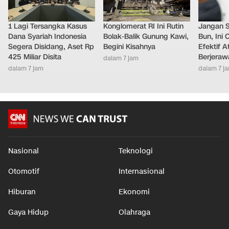
1 Lagi Tersangka Kasus
Konglomerat RI Ini Rutin
Jangan 
Dana Syariah Indonesia
Bolak-Balik Gunung Kawi,
Bun, Ini
Segera Disidang, Aset Rp
Begini Kisahnya
Efektif A
425 Miliar Disita
Berjeraw
dalam 7 jam
dalam 7 jam
dalam 7 j
Nasional
Teknologi
Otomotif
Internasional
Hiburan
Ekonomi
Gaya Hidup
Olahraga