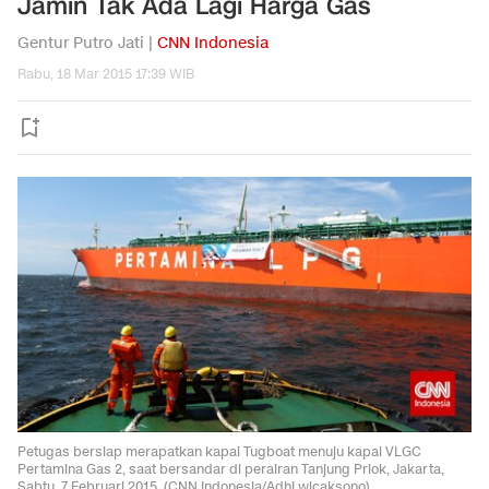
Jamin Tak Ada Lagi Harga Gas
Gentur Putro Jati |
CNN Indonesia
Rabu, 18 Mar 2015 17:39 WIB
Petugas bersiap merapatkan kapal Tugboat menuju kapal VLGC
Pertamina Gas 2, saat bersandar di perairan Tanjung Priok, Jakarta,
Sabtu, 7 Februari 2015. (CNN Indonesia/Adhi wicaksono)