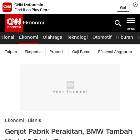
CNN Indonesia
Get
Find it on Play Store
Ekonomi
MENU
asional
Ekonomi
Olahraga
Teknologi
Otomotif
Hiburan
Taipan
Ekopedia
Properti
Gaji Bumn
Efisiensi Anggaran
Ekonomi
Bisnis
Genjot Pabrik Perakitan, BMW Tambah