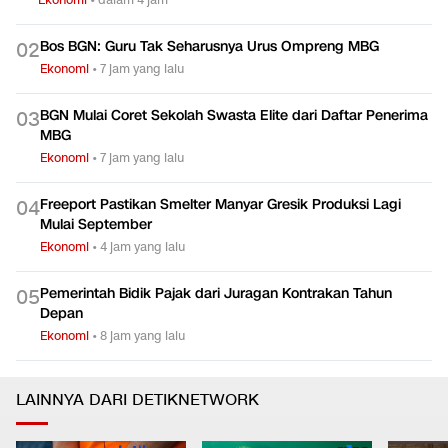
Bos BGN: Guru Tak Seharusnya Urus Ompreng MBG
0
2
Ekonomi
•
7 jam yang lalu
BGN Mulai Coret Sekolah Swasta Elite dari Daftar Penerima
0
3
MBG
Ekonomi
•
7 jam yang lalu
Freeport Pastikan Smelter Manyar Gresik Produksi Lagi
0
4
Mulai September
Ekonomi
•
4 jam yang lalu
Pemerintah Bidik Pajak dari Juragan Kontrakan Tahun
0
5
Depan
Ekonomi
•
8 jam yang lalu
LAINNYA DARI DETIKNETWORK