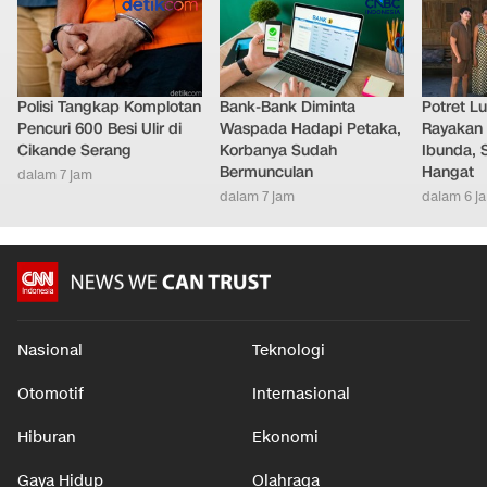
Polisi Tangkap Komplotan
Bank-Bank Diminta
Potret L
Pencuri 600 Besi Ulir di
Waspada Hadapi Petaka,
Rayakan 
Cikande Serang
Korbanya Sudah
Ibunda, 
Bermunculan
Hangat
dalam 7 jam
dalam 7 jam
dalam 6 j
Nasional
Teknologi
Otomotif
Internasional
Hiburan
Ekonomi
Gaya Hidup
Olahraga