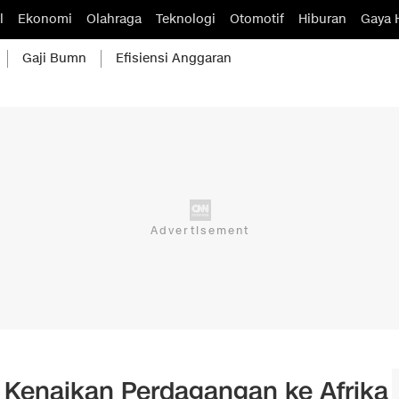
l
Ekonomi
Olahraga
Teknologi
Otomotif
Hiburan
Gaya 
Gaji Bumn
Efisiensi Anggaran
 Kenaikan Perdagangan ke Afrika