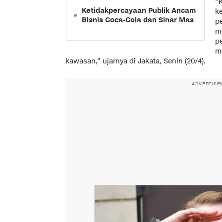
“
Ketidakpercayaan Publik Ancam
k
Bisnis Coca-Cola dan Sinar Mas
p
m
p
m
kawasan,” ujarnya di Jakata, Senin (20/4).
ADVERTISE