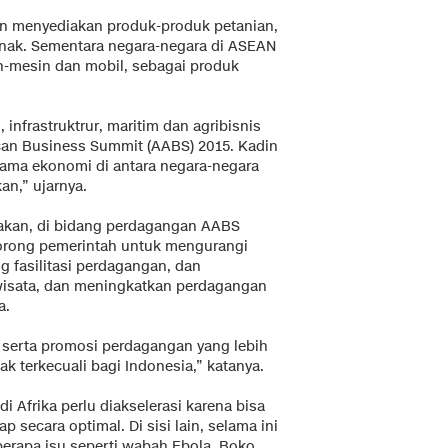
tan menyediakan produk-produk petanian,
rnak. Sementara negara-negara di ASEAN
n-mesin dan mobil, sebagai produk
 infrastruktrur, maritim dan agribisnis
an Business Summit (AABS) 2015. Kadin
sama ekonomi di antara negara-negara
an,” ujarnya.
akan, di bidang perdagangan AABS
ong pemerintah untuk mengurangi
fasilitasi perdagangan, dan
wisata, dan meningkatkan perdagangan
a.
, serta promosi perdagangan yang lebih
tak terkecuali bagi Indonesia,” katanya.
 Afrika perlu diakselerasi karena bisa
 secara optimal. Di sisi lain, selama ini
berapa isu seperti wabah Ebola, Boko