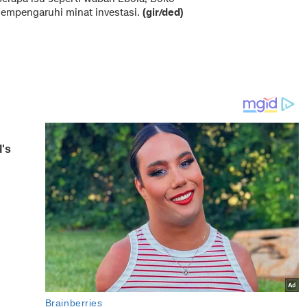
empengaruhi minat investasi.
(gir/ded)