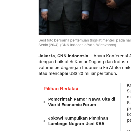
Sesi foto bersama pertemuan tingkat menteri pada hari
Senin (20/4). (CNN Indonesia/Adhi Wicaksono)
Jakarta, CNN Indonesia
-- Acara Konferensi 
dengan baik oleh Kamar Dagang dan Industri 
volume perdagangan Indonesia ke Afrika naik
atau mencapai US$ 20 miliar per tahun.
K
Pilihan Redaksi
S
m
Pemerintah Pamer Nawa Cita di
Sa
World Economic Forum
p
k
Jokowi Kumpulkan Pimpinan
p
Lembaga Negara Usai KAA