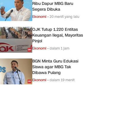
Ribu Dapur MBG Baru
Segera Dibuka
Ekonomi
•
20 menit yang lalu
OJK Tutup 1.220 Entitas
Keuangan Ilegal, Mayoritas
Pinjol
Ekonomi
•
dalam 1 jam
BGN Minta Guru Edukasi
Siswa agar MBG Tak
Dibawa Pulang
Ekonomi
•
dalam 19 menit