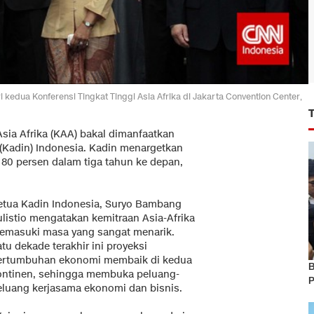
 kedua Konferensi Tingkat Tinggi Asia Afrika di Jakarta Convention Center,
Asia Afrika (KAA) bakal dimanfaatkan
(Kadin) Indonesia. Kadin menargetkan
 80 persen dalam tiga tahun ke depan,
etua Kadin Indonesia, Suryo Bambang
ulistio mengatakan kemitraan Asia-Afrika
emasuki masa yang sangat menarik.
tu dekade terakhir ini proyeksi
ertumbuhan ekonomi membaik di kedua
B
ontinen, sehingga membuka peluang-
P
eluang kerjasama ekonomi dan bisnis.