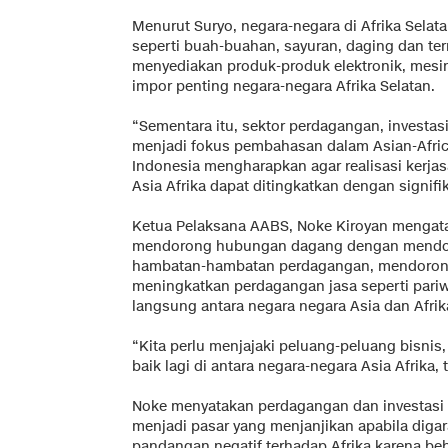
Menurut Suryo, negara-negara di Afrika Sela
seperti buah-buahan, sayuran, daging dan te
menyediakan produk-produk elektronik, mesi
impor penting negara-negara Afrika Selatan.
“Sementara itu, sektor perdagangan, investasi,
menjadi fokus pembahasan dalam Asian-Afric
Indonesia mengharapkan agar realisasi kerja
Asia Afrika dapat ditingkatkan dengan signifik
Ketua Pelaksana AABS, Noke Kiroyan mengat
mendorong hubungan dagang dengan mendor
hambatan-hambatan perdagangan, mendorong 
meningkatkan perdagangan jasa seperti pari
langsung antara negara negara Asia dan Afrik
“Kita perlu menjajaki peluang-peluang bisnis
baik lagi di antara negara-negara Asia Afrika, 
Noke menyatakan perdagangan dan investasi di
menjadi pasar yang menjanjikan apabila digarap
pandangan negatif terhadap Afrika karena be