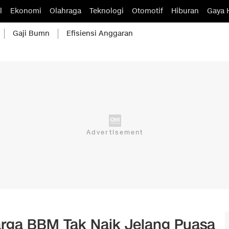
l
Ekonomi
Olahraga
Teknologi
Otomotif
Hiburan
Gaya 
Gaji Bumn
Efisiensi Anggaran
rga BBM Tak Naik Jelang Puasa