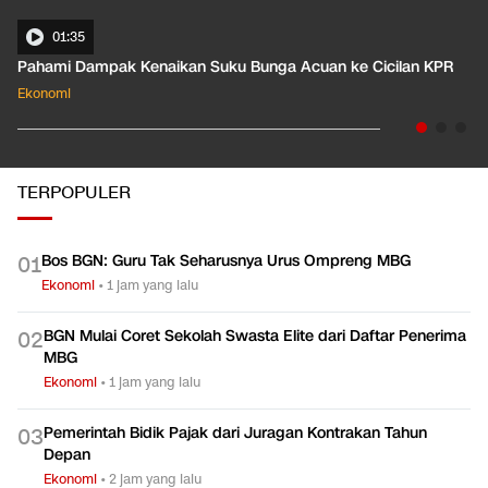
01:35
Pahami Dampak Kenaikan Suku Bunga Acuan ke Cicilan KPR
Ekonomi
TERPOPULER
Bos BGN: Guru Tak Seharusnya Urus Ompreng MBG
0
1
Ekonomi
•
1 jam yang lalu
BGN Mulai Coret Sekolah Swasta Elite dari Daftar Penerima
0
2
MBG
Ekonomi
•
1 jam yang lalu
Pemerintah Bidik Pajak dari Juragan Kontrakan Tahun
0
3
Depan
Ekonomi
•
2 jam yang lalu