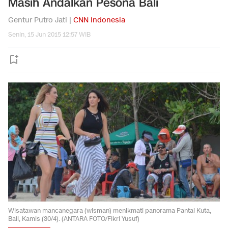
Masih Andalkan Pesona Bali
Gentur Putro Jati |
CNN Indonesia
Senin, 15 Jun 2015 12:57 WIB
Wisatawan mancanegara (wisman) menikmati panorama Pantai Kuta,
Bali, Kamis (30/4). (ANTARA FOTO/Fikri Yusuf)