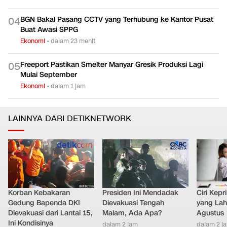
BGN Bakal Pasang CCTV yang Terhubung ke Kantor Pusat
0
4
Buat Awasi SPPG
Ekonomi
•
dalam 23 menit
Freeport Pastikan Smelter Manyar Gresik Produksi Lagi
0
5
Mulai September
Ekonomi
•
dalam 1 jam
LAINNYA DARI DETIKNETWORK
Korban Kebakaran
Presiden Ini Mendadak
Ciri Kep
Gedung Bapenda DKI
Dievakuasi Tengah
yang Lahi
Dievakuasi dari Lantai 15,
Malam, Ada Apa?
Agustus
Ini Kondisinya
dalam 2 jam
dalam 2 j