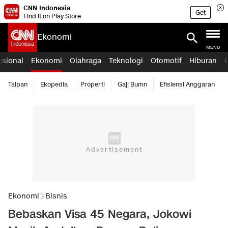
CNN Indonesia
Get
Find it on Play Store
Ekonomi
MENU
asional
Ekonomi
Olahraga
Teknologi
Otomotif
Hiburan
Taipan
Ekopedia
Properti
Gaji Bumn
Efisiensi Anggaran
Ekonomi
Bisnis
Bebaskan Visa 45 Negara, Jokowi