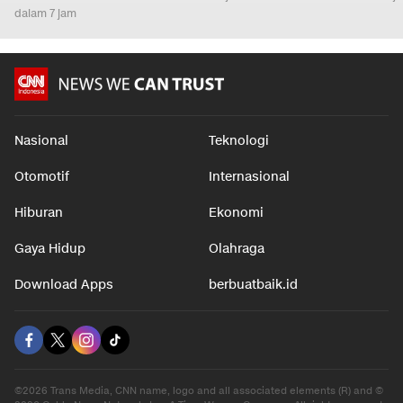
dalam 7 jam
Nasional
Teknologi
Otomotif
Internasional
Hiburan
Ekonomi
Gaya Hidup
Olahraga
Download Apps
berbuatbaik.id
©2026 Trans Media, CNN name, logo and all associated elements (R) and ©