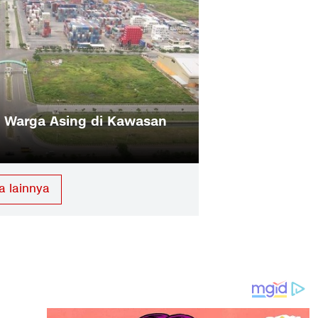
M Usul Pembatasan Properti Warga Asing di K
onomi
a lainnya