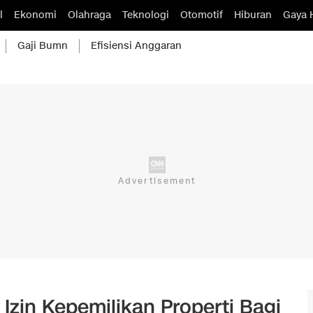
l
Ekonomi
Olahraga
Teknologi
Otomotif
Hiburan
Gaya 
Gaji Bumn
Efisiensi Anggaran
Izin Kepemilikan Properti Bagi