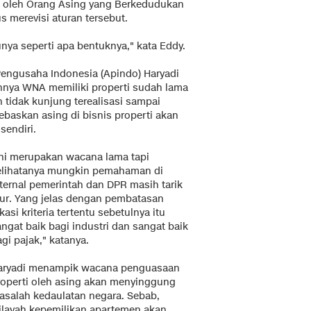
n oleh Orang Asing yang Berkedudukan
s merevisi aturan tersebut.
unya seperti apa bentuknya," kata Eddy.
engusaha Indonesia (Apindo) Haryadi
nya WNA memiliki properti sudah lama
 tidak kunjung terealisasi sampai
baskan asing di bisnis properti akan
sendiri.
Ini merupakan wacana lama tapi
elihatanya mungkin pemahaman di
nternal pemerintah dan DPR masih tarik
lur. Yang jelas dengan pembatasan
kasi kriteria tertentu sebetulnya itu
ngat baik bagi industri dan sangat baik
gi pajak," katanya.
aryadi menampik wacana penguasaan
roperti oleh asing akan menyinggung
asalah kedaulatan negara. Sebab,
ilayah kepemilikan apartemen akan