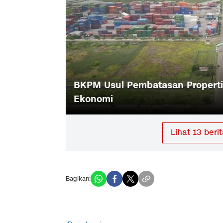
ntikan Berkah Penjualan Properti Warga
BKP
Ek
Lihat
13
berit
Bagikan: