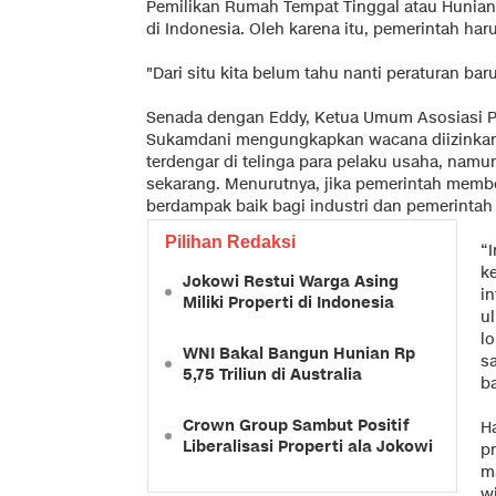
Pemilikan Rumah Tempat Tinggal atau Hunia
di Indonesia. Oleh karena itu, pemerintah haru
"Dari situ kita belum tahu nanti peraturan bar
Senada dengan Eddy, Ketua Umum Asosiasi P
Sukamdani mengungkapkan wacana diizinkan
terdengar di telinga para pelaku usaha, namun
sekarang. Menurutnya, jika pemerintah membe
berdampak baik bagi industri dan pemerintah 
Pilihan Redaksi
“
k
Jokowi Restui Warga Asing
i
Miliki Properti di Indonesia
u
lo
WNI Bakal Bangun Hunian Rp
sa
5,75 Triliun di Australia
ba
Crown Group Sambut Positif
H
Liberalisasi Properti ala Jokowi
p
m
w