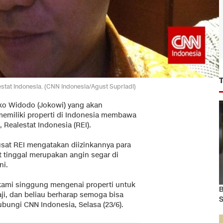
tat Indonesia. (CNN Indonesia/Agust Supriadi)
oko Widodo (Jokowi) yang akan
emiliki properti di Indonesia membawa
 Realestat Indonesia (REI).
at REI mengatakan diizinkannya para
t tinggal merupakan angin segar di
ni.
kami singgung mengenai properti untuk
B
kaji, dan beliau berharap semoga bisa
S
hubungi CNN Indonesia, Selasa (23/6).