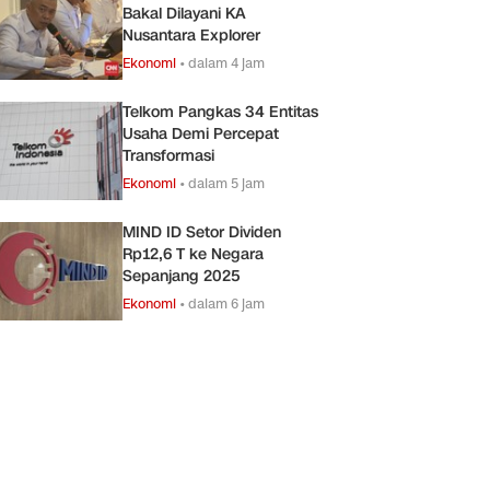
Bakal Dilayani KA
Nusantara Explorer
Ekonomi
•
dalam 4 jam
Telkom Pangkas 34 Entitas
Usaha Demi Percepat
Transformasi
Ekonomi
•
dalam 5 jam
MIND ID Setor Dividen
Rp12,6 T ke Negara
Sepanjang 2025
Ekonomi
•
dalam 6 jam