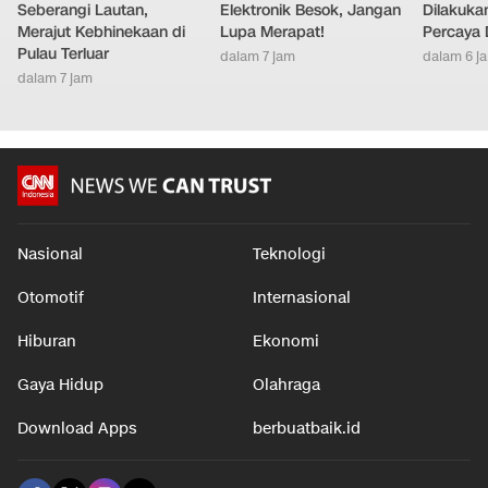
Ekspedisi Polda Riau
Transmart Banting Harga
7 Sikap I
Seberangi Lautan,
Elektronik Besok, Jangan
Dilakuka
Merajut Kebhinekaan di
Lupa Merapat!
Percaya D
Pulau Terluar
dalam 7 jam
dalam 6 j
dalam 7 jam
Nasional
Teknologi
Otomotif
Internasional
Hiburan
Ekonomi
Gaya Hidup
Olahraga