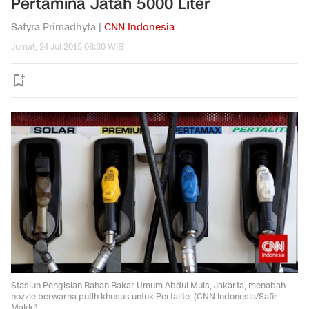
Pertamina Jatah 5000 Liter
Safyra Primadhyta |
CNN Indonesia
Jumat, 24 Jul 2015 08:30 WIB
Stasiun Pengisian Bahan Bakar Umum Abdul Muis, Jakarta, menabah
nozzle berwarna putih khusus untuk Pertalite. (CNN Indonesia/Safir
Makki)