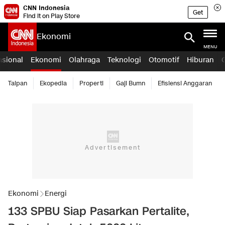
CNN Indonesia
Get
Find it on Play Store
Ekonomi
MENU
asional
Ekonomi
Olahraga
Teknologi
Otomotif
Hiburan
Taipan
Ekopedia
Properti
Gaji Bumn
Efisiensi Anggaran
Ekonomi
Energi
133 SPBU Siap Pasarkan Pertalite,