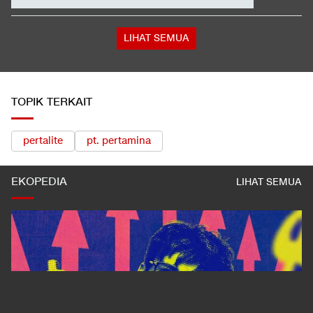
Video Mesum 'Yang Wis Yang' Banyuwangi, Pemeran Pria Jadi
Tersangka
Sederet Fakta Terbaru Temuan Senjata di Sekolah Pondok
Pinang Jaksel
LIHAT SEMUA
TOPIK TERKAIT
pertalite
pt. pertamina
EKOPEDIA
LIHAT SEMUA