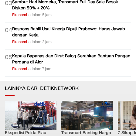
Sudaryono
Ekonomi
•
dalam 2 jam
Sambut Hari Merdeka, Transmart Full Day Sale Besok
0
3
Diskon 50% + 20%
Ekonomi
•
dalam 5 jam
Respons Bahlil Usai Kinerja Dipuji Prabowo: Harus Jawab
0
4
dengan Kerja
Ekonomi
•
dalam 2 jam
Kepala Bapanas dan Dirut Bulog Serahkan Bantuan Pangan
0
5
Perdana di Alor
Ekonomi
•
dalam 7 jam
LAINNYA DARI DETIKNETWORK