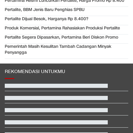
Pertamina Resmi Luncurkan Pertalite, Harga Promo Rp 8.400
Pertalite, BBM Jenis Baru Penghias SPBU
Pertalite Dijual Besok, Harganya Rp 8.400?
Produk Komersial, Pertamina Rahasiakan Produksi Pertalite
Pertalite Segera Dipasarkan, Pertamina Beri Diskon Promo
Pemerintah Masih Kesulitan Tambah Cadangan Minyak
Penyangga
REKOMENDASI UNTUKMU
Hashim Djojohadikusumo Kukuhkan 20 Ormas Baru Kawal
Program Pemerintah
Jadwal AC Milan vs Chelsea: Kapan, Jam Berapa, Tayang di
Mana?
Moto3 Inggris: Veda Ega Impresif, Manajer Honda Beri Pujian
Janji Erick Thohir usai Timnas Indonesia Tersingkir di Piala AFF
2026