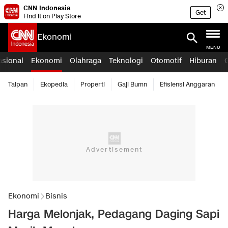
CNN Indonesia
Get
Find it on Play Store
Ekonomi
MENU
asional
Ekonomi
Olahraga
Teknologi
Otomotif
Hiburan
Taipan
Ekopedia
Properti
Gaji Bumn
Efisiensi Anggaran
Ekonomi
Bisnis
Harga Melonjak, Pedagang Daging Sapi