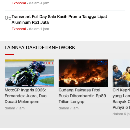
Day Sale
Ekonomi
•
dalam 4 jam
Transmart Full Day Sale Kasih Promo Tangga Lipat
0
5
Aluminum Rp1 Juta
Ekonomi
•
dalam 1 jam
LAINNYA DARI DETIKNETWORK
MotoGP Inggris 2026:
Gudang Raksasa Ritel
Ciri Kep
Fernandez Juara, Duo
Rusia Dibombardir, Rp89
yang Lan
Ducati Melempem!
Triliun Lenyap
Banyak O
Punya 5 
dalam 7 jam
dalam 7 jam
dalam 6 j