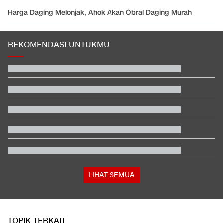
Harga Daging Melonjak, Ahok Akan Obral Daging Murah
REKOMENDASI UNTUKMU
EDUSPORTS: Beda Piala AFF dengan FIFA ASEAN Cup
Jadwal Siaran Langsung Veda Ega di Moto3 Inggris 2026
Terbanyak dalam Sejarah, 3.323 Warga India Diusir dari
Kanada
Persija vs Persib Digelar di Stadion Utama GBK
Menteri PPPA Buka Suara soal Temuan Ratusan Senjata di
Sekolah Jaksel
Jadwal Siaran Langsung MotoGP Inggris 2026 di Trans7
LIHAT SEMUA