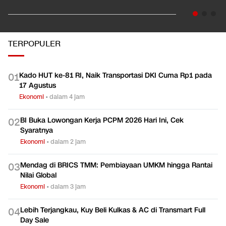
Ekonomi
TERPOPULER
Kado HUT ke-81 RI, Naik Transportasi DKI Cuma Rp1 pada
0
1
17 Agustus
Ekonomi
•
dalam 4 jam
BI Buka Lowongan Kerja PCPM 2026 Hari Ini, Cek
0
2
Syaratnya
Ekonomi
•
dalam 2 jam
Mendag di BRICS TMM: Pembiayaan UMKM hingga Rantai
0
3
Nilai Global
Ekonomi
•
dalam 3 jam
Lebih Terjangkau, Kuy Beli Kulkas & AC di Transmart Full
0
4