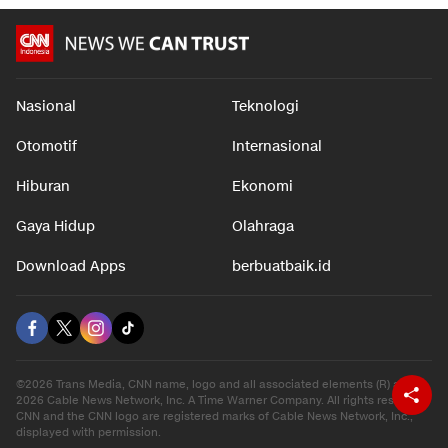
Nasional
Teknologi
Otomotif
Internasional
Hiburan
Ekonomi
Gaya Hidup
Olahraga
Download Apps
berbuatbaik.id
©2026 Trans Media, CNN name, logo and all associated elements (R) and ©
2026 Cable News Network, Inc. A Time Warner Company. All rights reserved.
CNN and the CNN logo are registered marks of Cable News Network, Inc.,
displayed with permission.