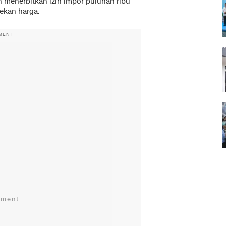
menerbitkan izin impor puluhan ribu
ekan harga.
MENT