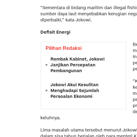
“Sementara di bidang maritim dan illegal fish
sumber daya laut menyebabkan kerugian negar
diperbaiki,” kata Jokowi.
Defisit Energi
B
Pilihan Redaksi
m
I
Rombak Kabinet, Jokowi
p
Janjikan Percepatan
p
Pembangunan
“
Jokowi Akui Kesulitan
ke
Menghadapi Sejumlah
m
Persoalan Ekonomi
p
p
de
keluhnya.
Lima masalah utama tersebut menurut Jokowi 
dalam sisa tahun berjalan oleh para menteri 