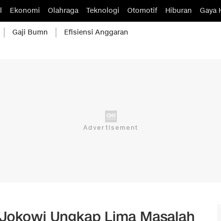
l
Ekonomi
Olahraga
Teknologi
Otomotif
Hiburan
Gaya 
Gaji Bumn
Efisiensi Anggaran
 Jokowi Ungkap Lima Masalah