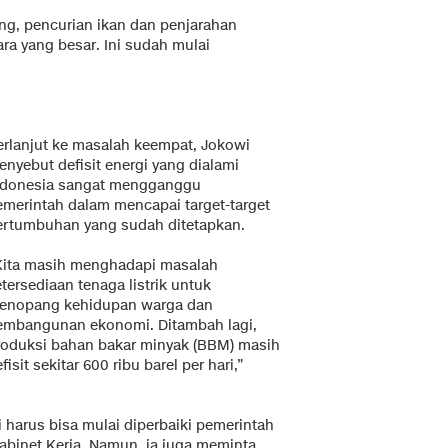
ing, pencurian ikan dan penjarahan
a yang besar. Ini sudah mulai
erlanjut ke masalah keempat, Jokowi
enyebut defisit energi yang dialami
ndonesia sangat mengganggu
emerintah dalam mencapai target-target
ertumbuhan yang sudah ditetapkan.
Kita masih menghadapi masalah
tersediaan tenaga listrik untuk
enopang kehidupan warga dan
embangunan ekonomi. Ditambah lagi,
roduksi bahan bakar minyak (BBM) masih
fisit sekitar 600 ribu barel per hari,”
harus bisa mulai diperbaiki pemerintah
Kabinet Kerja. Namun, ia juga meminta