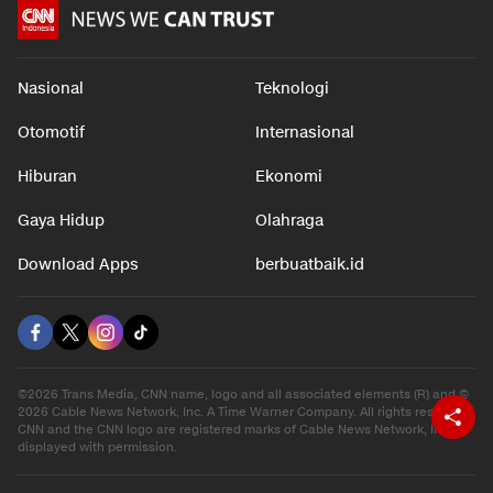
Nasional
Teknologi
Otomotif
Internasional
Hiburan
Ekonomi
Gaya Hidup
Olahraga
Download Apps
berbuatbaik.id
©2026 Trans Media, CNN name, logo and all associated elements (R) and ©
2026 Cable News Network, Inc. A Time Warner Company. All rights reserved.
CNN and the CNN logo are registered marks of Cable News Network, Inc.,
displayed with permission.