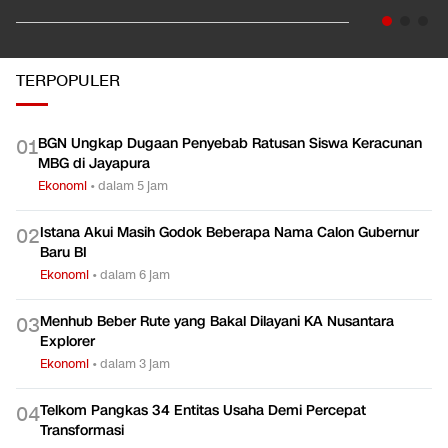
TERPOPULER
BGN Ungkap Dugaan Penyebab Ratusan Siswa Keracunan
0
1
MBG di Jayapura
Ekonomi
•
dalam 5 jam
Istana Akui Masih Godok Beberapa Nama Calon Gubernur
0
2
Baru BI
Ekonomi
•
dalam 6 jam
Menhub Beber Rute yang Bakal Dilayani KA Nusantara
0
3
Explorer
Ekonomi
•
dalam 3 jam
Telkom Pangkas 34 Entitas Usaha Demi Percepat
0
4
Transformasi