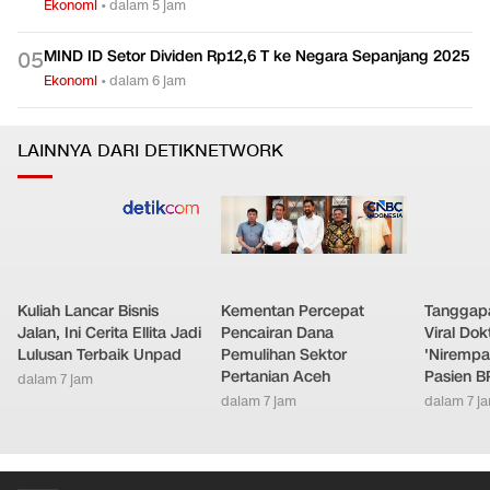
Ekonomi
•
dalam 5 jam
MIND ID Setor Dividen Rp12,6 T ke Negara Sepanjang 2025
0
5
Ekonomi
•
dalam 6 jam
LAINNYA DARI DETIKNETWORK
Kuliah Lancar Bisnis
Kementan Percepat
Tanggap
Jalan, Ini Cerita Ellita Jadi
Pencairan Dana
Viral Do
Lulusan Terbaik Unpad
Pemulihan Sektor
'Nirempa
Pertanian Aceh
Pasien B
dalam 7 jam
dalam 7 jam
dalam 7 j