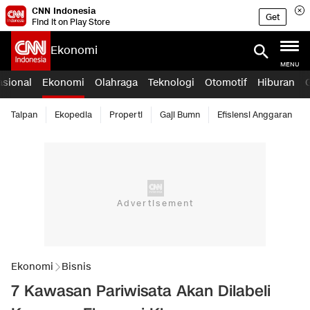
CNN Indonesia
Get
Find it on Play Store
Ekonomi
MENU
asional
Ekonomi
Olahraga
Teknologi
Otomotif
Hiburan
Taipan
Ekopedia
Properti
Gaji Bumn
Efisiensi Anggaran
Ekonomi
Bisnis
7 Kawasan Pariwisata Akan Dilabeli