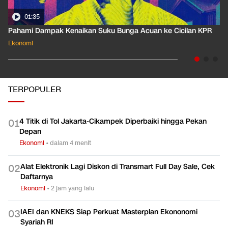
01:35
Pahami Dampak Kenaikan Suku Bunga Acuan ke Cicilan KPR
Ekonomi
TERPOPULER
4 Titik di Tol Jakarta-Cikampek Diperbaiki hingga Pekan
0
1
Depan
Ekonomi
•
dalam 4 menit
Alat Elektronik Lagi Diskon di Transmart Full Day Sale, Cek
0
2
Daftarnya
Ekonomi
•
2 jam yang lalu
IAEI dan KNEKS Siap Perkuat Masterplan Ekononomi
0
3
Syariah RI