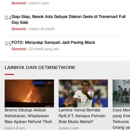
Ekonomi
•
dalam 1 jam
Siap-Siap, Besok Ada Gebyar Diskon Gede di Transmart Full
0
4
Day Sale
Ekonomi
•
dalam 19 menit
FOTO: Menyulap Sampah Jadi Paving Block
0
5
Ekonomi
•
23 menit yang lalu
LAINNYA DARI DETIKNETWORK
Bromo Ditutup Akibat
Lamine Yamal Bernilai
Cara Men
Kebakaran, Wisatawan
Rp8,9 T, Kenapa Pemain
yang Ene
Bisa Ajukan Refund Tiket
Bola Muda Mahal?
Terkuras
Orang ya
dalam 6 jam
dalam 1 jam