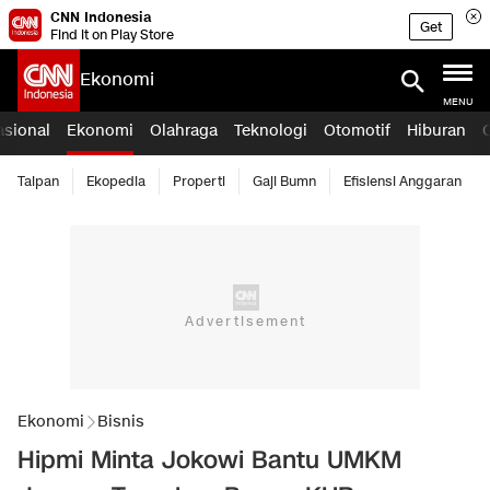
CNN Indonesia
Get
Find it on Play Store
Ekonomi
MENU
asional
Ekonomi
Olahraga
Teknologi
Otomotif
Hiburan
Taipan
Ekopedia
Properti
Gaji Bumn
Efisiensi Anggaran
Ekonomi
Bisnis
Hipmi Minta Jokowi Bantu UMKM