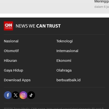
Industri di Madura
Tampak di Mata Sendiri
Hiburan h
Hijrah Us
dalam 7 jam
dalam 7 jam
Meningg
dalam 6 j
Nasional
Teknologi
Otomotif
Internasional
Hiburan
Ekonomi
Gaya Hidup
Olahraga
Download Apps
berbuatbaik.id