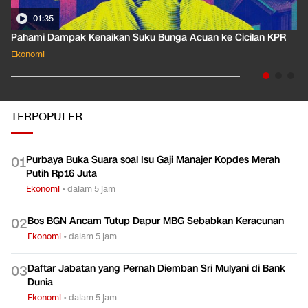
01:35
Pahami Dampak Kenaikan Suku Bunga Acuan ke Cicilan KPR
Ekonomi
TERPOPULER
Purbaya Buka Suara soal Isu Gaji Manajer Kopdes Merah
0
1
Putih Rp16 Juta
Ekonomi
•
dalam 5 jam
Bos BGN Ancam Tutup Dapur MBG Sebabkan Keracunan
0
2
Ekonomi
•
dalam 5 jam
Daftar Jabatan yang Pernah Diemban Sri Mulyani di Bank