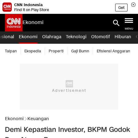
CNN Indonesia
Get
Find it on Play Store
Ekonomi
MENU
asional
Ekonomi
Olahraga
Teknologi
Otomotif
Hiburan
Taipan
Ekopedia
Properti
Gaji Bumn
Efisiensi Anggaran
Ekonomi
Keuangan
Demi Kepastian Investor, BKPM Godok