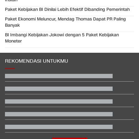
Paket Kebijakan BI Dinilai Lebih Efektif Dibanding Pemerintah
Paket Ekonomi Meluncur, Mendag Thomas Dapat PR Paling
Banyak
BI Imbangi Kebijakan Jokowi dengan 5 Paket Kebijakan
Moneter
REKOMENDASI UNTUKMU
Filipina Singgung Indonesia Jelang Laga Hidup-Mati Lawan
Malaysia
Wilayah di Negara Tetangga RI Bakal Merdeka, Ini Namanya
Pengangguran Tertinggi RI Lulusan SMK
Satu Pemain Thailand Tewas Disambar Petir, 8 Orang Luka-
luka
Video Mesum 'Yang Wis Yang' Banyuwangi, Pemeran Pria Jadi
Tersangka