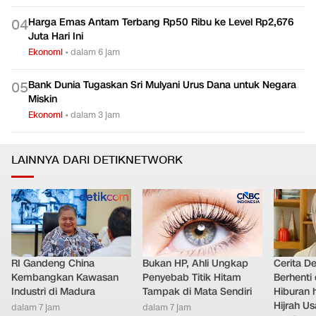
0
3
Dunia
Ekonomi
•
dalam 5 jam
Harga Emas Antam Terbang Rp50 Ribu ke Level Rp2,676
0
4
Juta Hari Ini
Ekonomi
•
dalam 6 jam
Bank Dunia Tugaskan Sri Mulyani Urus Dana untuk Negara
0
5
Miskin
Ekonomi
•
dalam 3 jam
LAINNYA DARI DETIKNETWORK
RI Gandeng China
Bukan HP, Ahli Ungkap
Cerita D
Kembangkan Kawasan
Penyebab Titik Hitam
Berhenti 