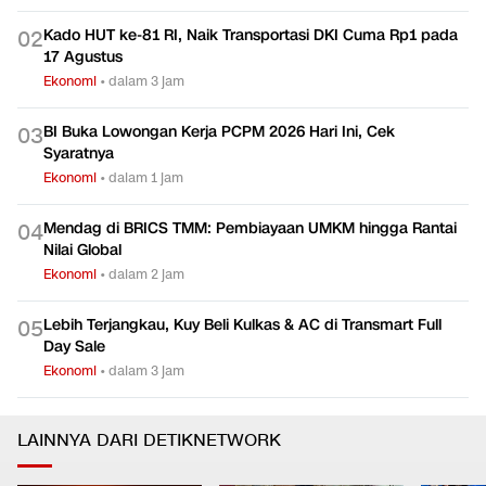
Kado HUT ke-81 RI, Naik Transportasi DKI Cuma Rp1 pada
0
2
17 Agustus
Ekonomi
•
dalam 3 jam
BI Buka Lowongan Kerja PCPM 2026 Hari Ini, Cek
0
3
Syaratnya
Ekonomi
•
dalam 1 jam
Mendag di BRICS TMM: Pembiayaan UMKM hingga Rantai
0
4
Nilai Global
Ekonomi
•
dalam 2 jam
Lebih Terjangkau, Kuy Beli Kulkas & AC di Transmart Full
0
5
Day Sale
Ekonomi
•
dalam 3 jam
LAINNYA DARI DETIKNETWORK