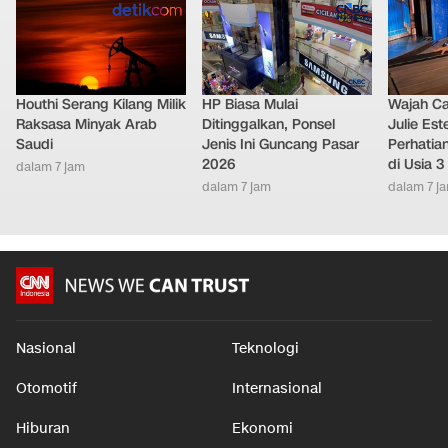
Houthi Serang Kilang Milik
HP Biasa Mulai
Wajah Ca
Raksasa Minyak Arab
Ditinggalkan, Ponsel
Julie Este
Saudi
Jenis Ini Guncang Pasar
Perhatian
2026
di Usia 3
dalam 7 jam
dalam 7 jam
dalam 7 j
Nasional
Teknologi
Otomotif
Internasional
Hiburan
Ekonomi