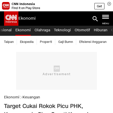
CNN Indonesia
Get
Find it on Play Store
Ekonomi
MENU
asional
Ekonomi
Olahraga
Teknologi
Otomotif
Hiburan
Taipan
Ekopedia
Properti
Gaji Bumn
Efisiensi Anggaran
Ekonomi
Keuangan
Target Cukai Rokok Picu PHK,