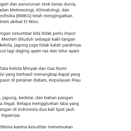
egeri dan penurunan stok beras dunia.
adan Metereologi, Klimatologi, dan
eofisika (BMKG) telah mengingatkan
rem akibat El Nino.
engan sesumbar kita tidak perlu impor
 Menteri dituduh sebagai kaki-tangan
elola, jagung juga tidak kalah parahnya.
cul lagi daging ayam ras dan telur ayam
 Tata Kelola Minyak dan Gas Bumi
lisi yang berhasil menangkap kapal yang
pasir di perairan Batam, Kepulauan Riau
, jagung, kedelai, dan bahan pangan
a ilegal. Betapa menggiurkan laba yang
angan di Indonesia dua kali lipat jauh
” tegasnya.
i dilema karena kesulitan menemukan