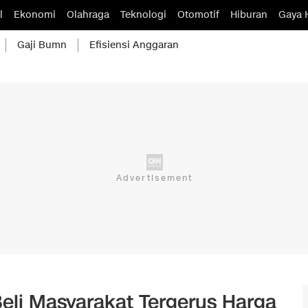
l
Ekonomi
Olahraga
Teknologi
Otomotif
Hiburan
Gaya 
Gaji Bumn
Efisiensi Anggaran
Beli Masyarakat Tergerus Harga