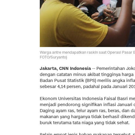
Warga antre mendapatkan raskin saat Operasi Pasar Bu
FOTO/Suryanto)
Jakarta, CNN Indonesia
-- Pemerintahan Jok
dengan catatan minus akibat tingginya harg
Badan Pusat Statistik (BPS) merilis angka infla
sebesar 4,14 persen, padahal pada Januari 2014
Ekonom Universitas Indonesia Faisal Basri 
menjadi pendorong signifikan inflasi Januari
Daging ayam ras, telur ayam ras, beras, dan
makanan yang harganya tidak berhasil dikend
buruk terutama tata niaga yang tidak sehat.
Selain empat jenis bahan makanan tersebut, p