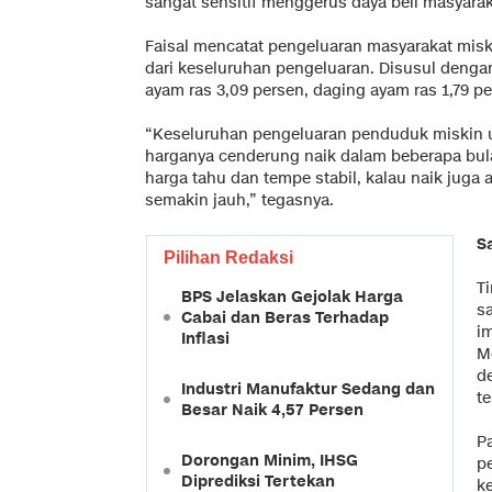
sangat sensitif menggerus daya beli masyarak
Faisal mencatat pengeluaran masyarakat misk
dari keseluruhan pengeluaran. Disusul dengan 
ayam ras 3,09 persen, daging ayam ras 1,79 p
“Keseluruhan pengeluaran penduduk miskin u
harganya cenderung naik dalam beberapa bula
harga tahu dan tempe stabil, kalau naik juga
semakin jauh,” tegasnya.
S
Pilihan Redaksi
T
BPS Jelaskan Gejolak Harga
s
Cabai dan Beras Terhadap
i
Inflasi
M
d
Industri Manufaktur Sedang dan
t
Besar Naik 4,57 Persen
P
Dorongan Minim, IHSG
p
Diprediksi Tertekan
k