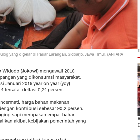
log yang digelar di Pasar Larangan, Sidoarjo, Jawa Timur. (ANTARA
o Widodo (Jokowi) mengawali 2016
a pangan yang dikonsumsi masyarakat.
si Januari 2016 year on year (yoy)
 tercatat deflasi 0,24 persen.
mencermati, harga bahan makanan
 dengan kontribusi sebesar 90,2 persen.
 daging sapi merupakan empat bahan
A
alikan akibat kebijakan pemerintah yang
D
enyumbang inflasi lainnya dari