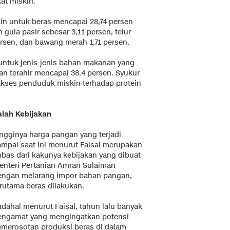
at miskin.
in untuk beras mencapai 28,74 persen
gula pasir sebesar 3,11 persen, telur
ersen, dan bawang merah 1,71 persen.
ntuk jenis-jenis bahan makanan yang
n terahir mencapai 38,4 persen. Syukur
 akses penduduk miskin terhadap protein
alah Kebijakan
ingginya harga pangan yang terjadi
ampai saat ini menurut Faisal merupakan
mbas dari kakunya kebijakan yang dibuat
enteri Pertanian Amran Sulaiman
engan melarang impor bahan pangan,
erutama beras dilakukan.
adahal menurut Faisal, tahun lalu banyak
engamat yang mengingatkan potensi
emerosotan produksi beras di dalam