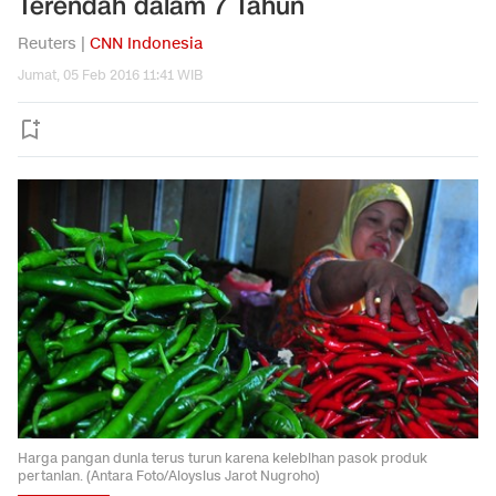
Terendah dalam 7 Tahun
Reuters |
CNN Indonesia
Jumat, 05 Feb 2016 11:41 WIB
Harga pangan dunia terus turun karena kelebihan pasok produk
pertanian. (Antara Foto/Aloysius Jarot Nugroho)