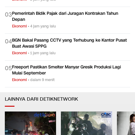
Pemerintah Bidik Pajak dari Juragan Kontrakan Tahun
0
3
Depan
Ekonomi
•
4 jam yang lalu
BGN Bakal Pasang CCTV yang Terhubung ke Kantor Pusat
0
4
Buat Awasi SPPG
Ekonomi
•
1 jam yang lalu
Freeport Pastikan Smelter Manyar Gresik Produksi Lagi
0
5
Mulai September
Ekonomi
•
dalam 9 menit
LAINNYA DARI DETIKNETWORK