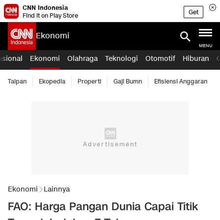
CNN Indonesia
Get
Find it on Play Store
Ekonomi
MENU
asional
Ekonomi
Olahraga
Teknologi
Otomotif
Hiburan
Taipan
Ekopedia
Properti
Gaji Bumn
Efisiensi Anggaran
Ekonomi
Lainnya
FAO: Harga Pangan Dunia Capai Titik