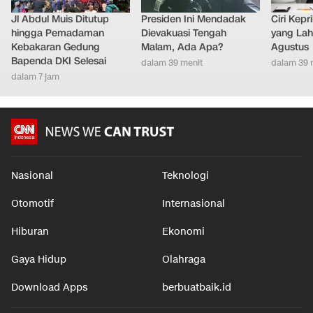
Jl Abdul Muis Ditutup
Presiden Ini Mendadak
Ciri Kep
hingga Pemadaman
Dievakuasi Tengah
yang Lahi
Kebakaran Gedung
Malam, Ada Apa?
Agustus
Bapenda DKI Selesai
dalam 39 menit
dalam 39 
dalam 7 jam
Nasional
Teknologi
Otomotif
Internasional
Hiburan
Ekonomi
Gaya Hidup
Olahraga
Download Apps
berbuatbaik.id