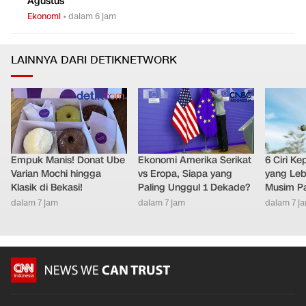
Agustus
Ekonomi
•
dalam 6 jam
LAINNYA DARI DETIKNETWORK
Empuk Manis! Donat Ube
Ekonomi Amerika Serikat
6 Ciri K
Varian Mochi hingga
vs Eropa, Siapa yang
yang Leb
Klasik di Bekasi!
Paling Unggul 1 Dekade?
Musim P
dalam 7 jam
dalam 7 jam
dalam 7 j