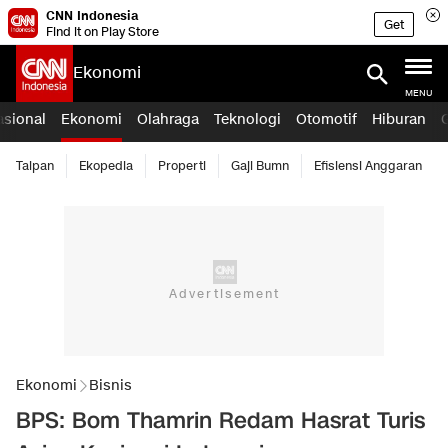
CNN Indonesia
Get
Find it on Play Store
Ekonomi
MENU
asional
Ekonomi
Olahraga
Teknologi
Otomotif
Hiburan
Taipan
Ekopedia
Properti
Gaji Bumn
Efisiensi Anggaran
Ekonomi
Bisnis
BPS: Bom Thamrin Redam Hasrat Turis