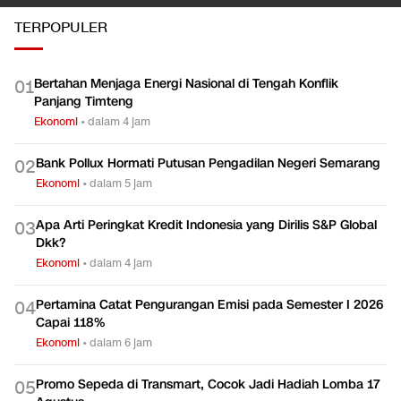
TERPOPULER
Bertahan Menjaga Energi Nasional di Tengah Konflik
0
1
Panjang Timteng
Ekonomi
•
dalam 4 jam
Bank Pollux Hormati Putusan Pengadilan Negeri Semarang
0
2
Ekonomi
•
dalam 5 jam
Apa Arti Peringkat Kredit Indonesia yang Dirilis S&P Global
0
3
Dkk?
Ekonomi
•
dalam 4 jam
Pertamina Catat Pengurangan Emisi pada Semester I 2026
0
4
Capai 118%
Ekonomi
•
dalam 6 jam
Promo Sepeda di Transmart, Cocok Jadi Hadiah Lomba 17
0
5