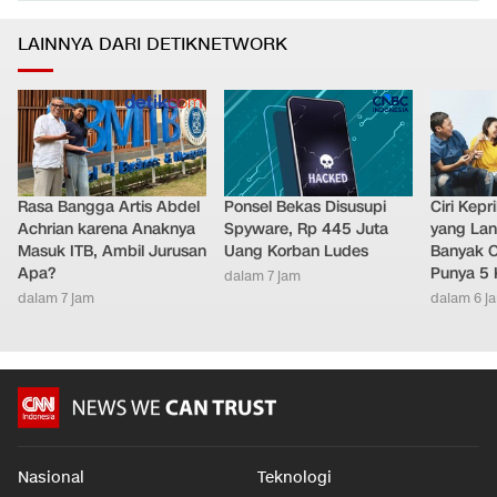
LAINNYA DARI DETIKNETWORK
Rasa Bangga Artis Abdel
Ponsel Bekas Disusupi
Ciri Kep
Achrian karena Anaknya
Spyware, Rp 445 Juta
yang Lan
Masuk ITB, Ambil Jurusan
Uang Korban Ludes
Banyak O
Apa?
Punya 5 
dalam 7 jam
dalam 7 jam
dalam 6 j
Nasional
Teknologi