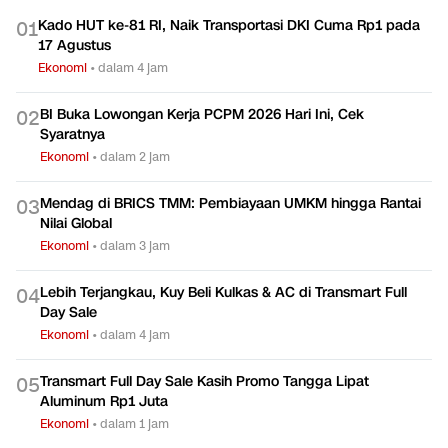
Kado HUT ke-81 RI, Naik Transportasi DKI Cuma Rp1 pada
0
1
17 Agustus
Ekonomi
•
dalam 4 jam
BI Buka Lowongan Kerja PCPM 2026 Hari Ini, Cek
0
2
Syaratnya
Ekonomi
•
dalam 2 jam
Mendag di BRICS TMM: Pembiayaan UMKM hingga Rantai
0
3
Nilai Global
Ekonomi
•
dalam 3 jam
Lebih Terjangkau, Kuy Beli Kulkas & AC di Transmart Full
0
4
Day Sale
Ekonomi
•
dalam 4 jam
Transmart Full Day Sale Kasih Promo Tangga Lipat
0
5
Aluminum Rp1 Juta
Ekonomi
•
dalam 1 jam