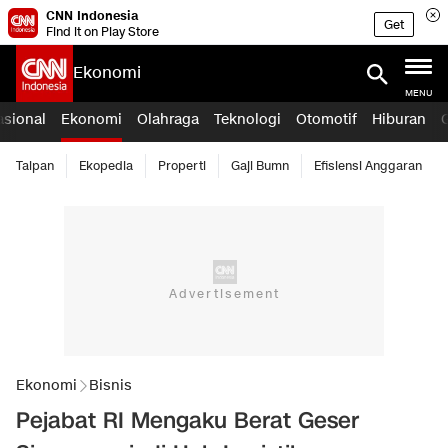
CNN Indonesia
Get
Find it on Play Store
Ekonomi
MENU
asional
Ekonomi
Olahraga
Teknologi
Otomotif
Hiburan
Taipan
Ekopedia
Properti
Gaji Bumn
Efisiensi Anggaran
Ekonomi
Bisnis
Pejabat RI Mengaku Berat Geser