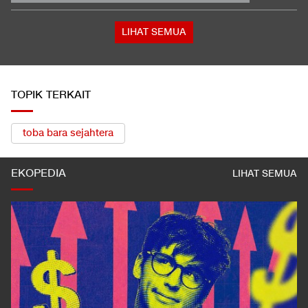
Konsumen
Satu Pemain Thailand Tewas Disambar Petir, 8 Orang Luka-
luka
Total 995 Senpi Ditemukan di Gedung Yayasan Sekolah Pondok
Pinang
LIHAT SEMUA
TOPIK TERKAIT
toba bara sejahtera
EKOPEDIA
LIHAT SEMUA