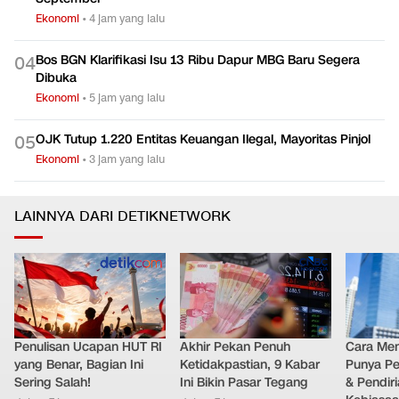
IHSG Diproyeksi Cerah Jelang Akhir Pekan
0
2
Ekonomi
•
dalam 6 jam
Buruh Desak Pemerintah Penuhi 4 Tuntutan Paling Lambat
0
3
September
Ekonomi
•
4 jam yang lalu
Bos BGN Klarifikasi Isu 13 Ribu Dapur MBG Baru Segera
0
4
Dibuka
Ekonomi
•
5 jam yang lalu
OJK Tutup 1.220 Entitas Keuangan Ilegal, Mayoritas Pinjol
0
5
Ekonomi
•
3 jam yang lalu
LAINNYA DARI DETIKNETWORK