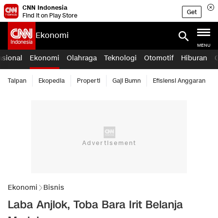
CNN Indonesia
Get
Find it on Play Store
Ekonomi
MENU
asional
Ekonomi
Olahraga
Teknologi
Otomotif
Hiburan
Taipan
Ekopedia
Properti
Gaji Bumn
Efisiensi Anggaran
Ekonomi
Bisnis
Laba Anjlok, Toba Bara Irit Belanja