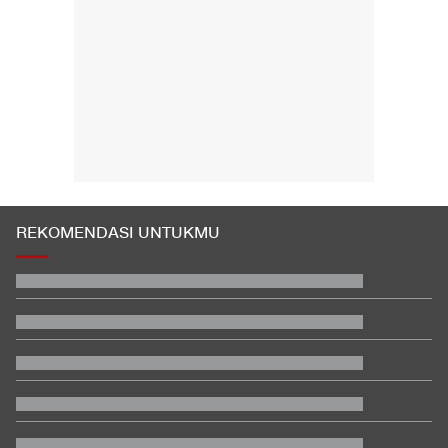
REKOMENDASI UNTUKMU
Persebaya Juara Piala Presiden 2026 usai Tekuk Persib via Adu
Penalti
Video Mesum 'Yang Wis Yang' Banyuwangi, Pemeran Pria Jadi
Tersangka
Jadwal Siaran Langsung Singapura vs Indonesia di Piala AFF
2026
Kredivo Nonaktifkan Debt Collector Kasus Dugaan Pelecehan