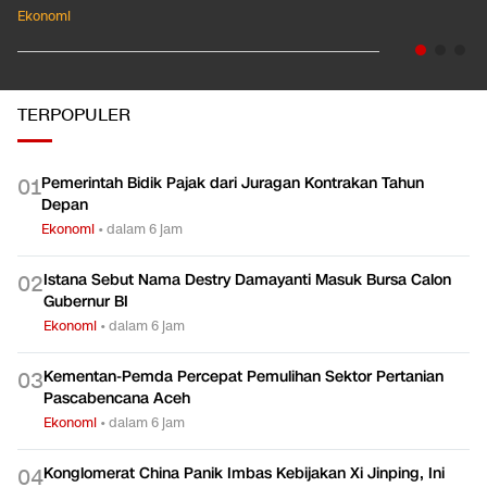
Ekonomi
TERPOPULER
Pemerintah Bidik Pajak dari Juragan Kontrakan Tahun
0
1
Depan
Ekonomi
•
dalam 6 jam
Istana Sebut Nama Destry Damayanti Masuk Bursa Calon
0
2
Gubernur BI
Ekonomi
•
dalam 6 jam
Kementan-Pemda Percepat Pemulihan Sektor Pertanian
0
3
Pascabencana Aceh
Ekonomi
•
dalam 6 jam
Konglomerat China Panik Imbas Kebijakan Xi Jinping, Ini
0
4