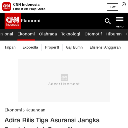
CNN Indonesia
Get
Find it on Play Store
Ekonomi
MENU
asional
Ekonomi
Olahraga
Teknologi
Otomotif
Hiburan
Taipan
Ekopedia
Properti
Gaji Bumn
Efisiensi Anggaran
Ekonomi
Keuangan
Adira Rilis Tiga Asuransi Jangka