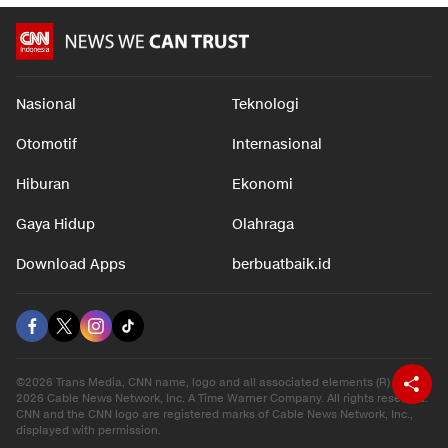
Nasional
Teknologi
Otomotif
Internasional
Hiburan
Ekonomi
Gaya Hidup
Olahraga
Download Apps
berbuatbaik.id
©2026 Trans Media, CNN name, logo and all associated elements (R) and ©
2026 Cable News Network, Inc. A Time Warner Company. All rights reserved.
CNN and the CNN logo are registered marks of Cable News Network, Inc.,
displayed with permission.