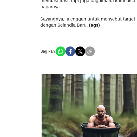
memfasilitasi, tapi juga bagaimana kami bi
paparnya.
Sayangnya, ia enggan untuk menyebut target in
dengan Selandia Baru.
(ags)
Bagikan: