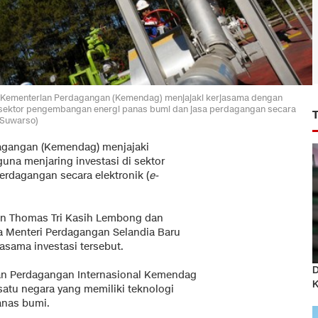
. Kementerian Perdagangan (Kemendag) menjajaki kerjasama dengan
di sektor pengembangan energi panas bumi dan jasa perdagangan secara
 Suwarso)
agangan (Kemendag) menjajaki
una menjaring investasi di sektor
rdagangan secara elektronik (
e-
gan Thomas Tri Kasih Lembong dan
ta Menteri Perdagangan Selandia Baru
sama investasi tersebut.
D
an Perdagangan Internasional Kemendag
atu negara yang memiliki teknologi
anas bumi.