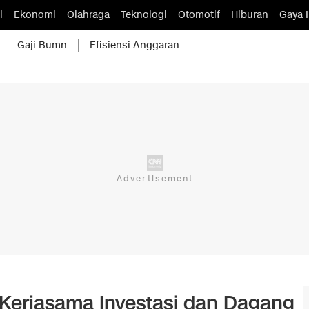
l
Ekonomi
Olahraga
Teknologi
Otomotif
Hiburan
Gaya 
Gaji Bumn
Efisiensi Anggaran
i Kerjasama Investasi dan Dagang