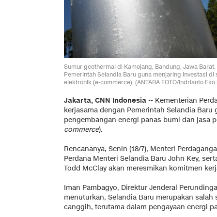
Sumur geothermal di Kamojang, Bandung, Jawa Barat
Pemerintah Selandia Baru guna menjaring investasi 
elektronik (e-commerce). (ANTARA FOTO/Indrianto Eko
Jakarta, CNN Indonesia
-- Kementerian Perd
kerjasama dengan Pemerintah Selandia Baru g
pengembangan energi panas bumi dan jasa pe
commerce
).
Rencananya, Senin (18/7), Menteri Perdagan
Perdana Menteri Selandia Baru John Key, ser
Todd McClay akan meresmikan komitmen kerja
Iman Pambagyo, Direktur Jenderal Perunding
menuturkan, Selandia Baru merupakan salah s
canggih, terutama dalam pengayaan energi p