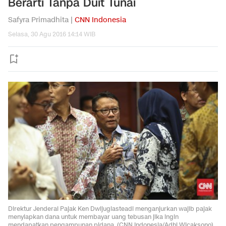
Berarti Tanpa Duit Tunai
Safyra Primadhita |
CNN Indonesia
Selasa, 30 Agu 2016 14:14 WIB
Direktur Jenderal Pajak Ken Dwijugiasteadi menganjurkan wajib pajak
menyiapkan dana untuk membayar uang tebusan jika ingin
mendapatkan pengampunan pidana. (CNN Indonesia/Adhi Wicaksono).