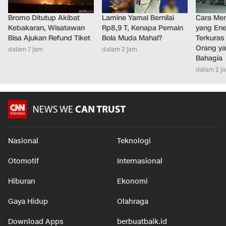
Bromo Ditutup Akibat
Lamine Yamal Bernilai
Cara Men
Kebakaran, Wisatawan
Rp8,9 T, Kenapa Pemain
yang Ene
Bisa Ajukan Refund Tiket
Bola Muda Mahal?
Terkuras
Orang ya
dalam 7 jam
dalam 2 jam
Bahagia
dalam 2 j
Nasional
Teknologi
Otomotif
Internasional
Hiburan
Ekonomi
Gaya Hidup
Olahraga
Download Apps
berbuatbaik.id