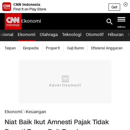
CNN Indonesia
Get
Find it on Play Store
Ekonomi
MENU
asional
Ekonomi
Olahraga
Teknologi
Otomotif
Hiburan
Taipan
Ekopedia
Properti
Gaji Bumn
Efisiensi Anggaran
Ekonomi
Keuangan
Niat Baik Ikut Amnesti Pajak Tidak