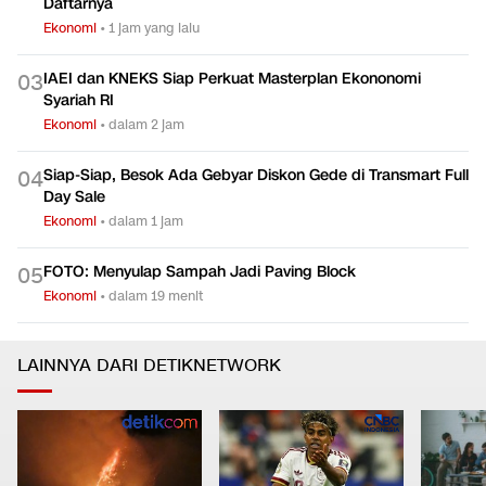
Daftarnya
Ekonomi
•
1 jam yang lalu
IAEI dan KNEKS Siap Perkuat Masterplan Ekononomi
0
3
Syariah RI
Ekonomi
•
dalam 2 jam
Siap-Siap, Besok Ada Gebyar Diskon Gede di Transmart Full
0
4
Day Sale
Ekonomi
•
dalam 1 jam
FOTO: Menyulap Sampah Jadi Paving Block
0
5
Ekonomi
•
dalam 19 menit
LAINNYA DARI DETIKNETWORK