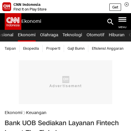
CNN Indonesia
Get
Find it on Play Store
Ekonomi
MENU
asional
Ekonomi
Olahraga
Teknologi
Otomotif
Hiburan
Taipan
Ekopedia
Properti
Gaji Bumn
Efisiensi Anggaran
Ekonomi
Keuangan
Bank UOB Sediakan Layanan Fintech