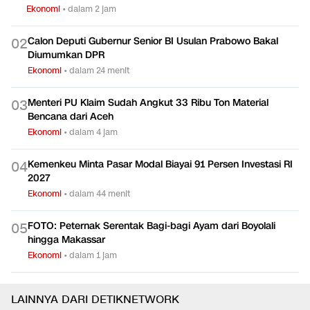
Ekonomi
•
dalam 2 jam
Calon Deputi Gubernur Senior BI Usulan Prabowo Bakal
0
2
Diumumkan DPR
Ekonomi
•
dalam 24 menit
Menteri PU Klaim Sudah Angkut 33 Ribu Ton Material
0
3
Bencana dari Aceh
Ekonomi
•
dalam 4 jam
Kemenkeu Minta Pasar Modal Biayai 91 Persen Investasi RI
0
4
2027
Ekonomi
•
dalam 44 menit
FOTO: Peternak Serentak Bagi-bagi Ayam dari Boyolali
0
5
hingga Makassar
Ekonomi
•
dalam 1 jam
LAINNYA DARI DETIKNETWORK