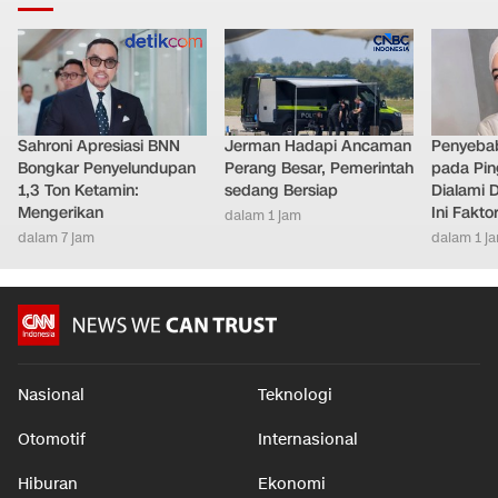
Sahroni Apresiasi BNN
Jerman Hadapi Ancaman
Penyebab
Bongkar Penyelundupan
Perang Besar, Pemerintah
pada Pin
1,3 Ton Ketamin:
sedang Bersiap
Dialami D
Mengerikan
Ini Fakt
dalam 1 jam
dalam 7 jam
dalam 1 j
Nasional
Teknologi
Otomotif
Internasional
Hiburan
Ekonomi