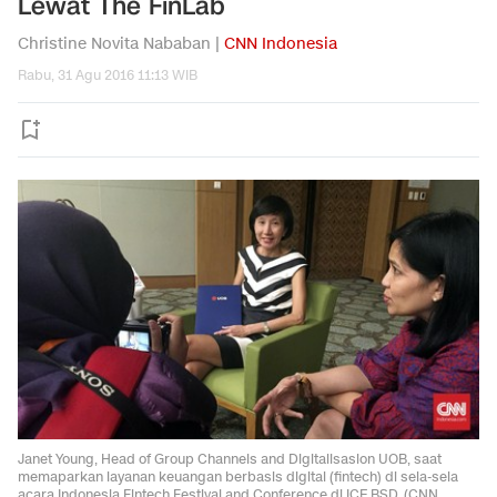
Lewat The FinLab
Christine Novita Nababan |
CNN Indonesia
Rabu, 31 Agu 2016 11:13 WIB
Janet Young, Head of Group Channels and Digitalisasion UOB, saat
memaparkan layanan keuangan berbasis digital (fintech) di sela-sela
acara Indonesia Fintech Festival and Conference di ICE BSD. (CNN