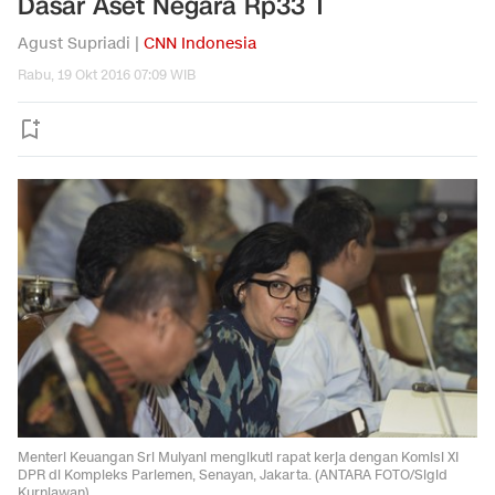
Dasar Aset Negara Rp33 T
Agust Supriadi |
CNN Indonesia
Rabu, 19 Okt 2016 07:09 WIB
Menteri Keuangan Sri Mulyani mengikuti rapat kerja dengan Komisi XI
DPR di Kompleks Parlemen, Senayan, Jakarta. (ANTARA FOTO/Sigid
Kurniawan)