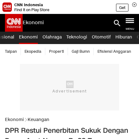
CNN Indonesia
Get
Find it on Play Store
Ekonomi
MENU
asional
Ekonomi
Olahraga
Teknologi
Otomotif
Hiburan
Taipan
Ekopedia
Properti
Gaji Bumn
Efisiensi Anggaran
Ekonomi
Keuangan
DPR Restui Penerbitan Sukuk Dengan