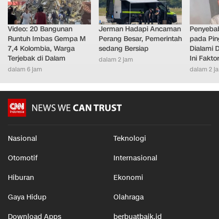
Video: 20 Bangunan
Jerman Hadapi Ancaman
Penyebab
Runtuh Imbas Gempa M
Perang Besar, Pemerintah
pada Pin
7,4 Kolombia, Warga
sedang Bersiap
Dialami D
Terjebak di Dalam
Ini Fakt
dalam 2 jam
dalam 6 jam
dalam 2 j
Nasional
Teknologi
Otomotif
Internasional
Hiburan
Ekonomi