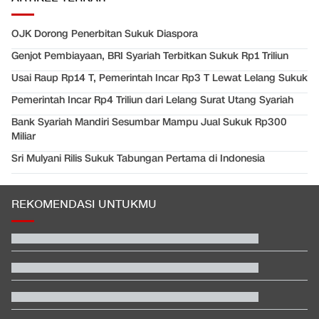
OJK Dorong Penerbitan Sukuk Diaspora
Genjot Pembiayaan, BRI Syariah Terbitkan Sukuk Rp1 Triliun
Usai Raup Rp14 T, Pemerintah Incar Rp3 T Lewat Lelang Sukuk
Pemerintah Incar Rp4 Triliun dari Lelang Surat Utang Syariah
Bank Syariah Mandiri Sesumbar Mampu Jual Sukuk Rp300
Miliar
Sri Mulyani Rilis Sukuk Tabungan Pertama di Indonesia
REKOMENDASI UNTUKMU
Profil Menantu Sultan Brunei yang Gelarnya Dicopot Kerajaan
Beda Nasib Kashmir yang Dikelola India vs Pakistan Jadi
Sorotan
Video Mesum 'Yang Wis Yang' Banyuwangi, Pemeran Pria Jadi
Tersangka