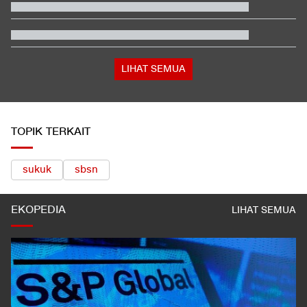
Klok Merasa Hancur setelah Indonesia Gagal di Piala AFF
Jenazah Siswi SMA Tertemper KRL di Jurangmangu Dibawa ke
RSU Tangsel
Pesan Rudy Hartono ke Atlet Zaman Sekarang: Kalau Main
Jangan Asal
LIHAT SEMUA
TOPIK TERKAIT
sukuk
sbsn
EKOPEDIA
LIHAT SEMUA