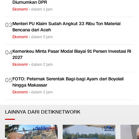
Calon Deputi Gubernur Senior BI Usulan Prabowo Bakal
0
2
Diumumkan DPR
Ekonomi
•
dalam 1 jam
Menteri PU Klaim Sudah Angkut 33 Ribu Ton Material
0
3
Bencana dari Aceh
Ekonomi
•
dalam 5 jam
Kemenkeu Minta Pasar Modal Biayai 91 Persen Investasi RI
0
4
2027
Ekonomi
•
dalam 2 jam
FOTO: Peternak Serentak Bagi-bagi Ayam dari Boyolali
0
5
hingga Makassar
Ekonomi
•
dalam 2 jam
LAINNYA DARI DETIKNETWORK