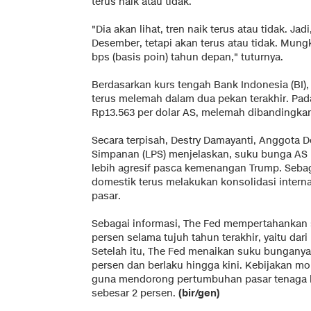
terus naik atau tidak.
"Dia akan lihat, tren naik terus atau tidak. J
Desember, tetapi akan terus atau tidak. Mung
bps (basis poin) tahun depan," tuturnya.
Berdasarkan kurs tengah Bank Indonesia (BI), 
terus melemah dalam dua pekan terakhir. Pada
Rp13.563 per dolar AS, melemah dibandingkan
Secara terpisah, Destry Damayanti, Anggota
Simpanan (LPS) menjelaskan, suku bunga AS 
lebih agresif pasca kemenangan Trump. Sebag
domestik terus melakukan konsolidasi inter
pasar.
Sebagai informasi, The Fed mempertahankan 
persen selama tujuh tahun terakhir, yaitu da
Setelah itu, The Fed menaikan suku bunganya 
persen dan berlaku hingga kini. Kebijakan mo
guna mendorong pertumbuhan pasar tenaga ke
sebesar 2 persen.
(bir/gen)