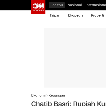
For You
Nasional
Internasiona
Taipan
Ekopedia
Properti
Ekonomi
Keuangan
Chatib Basri: Rupiah Ku