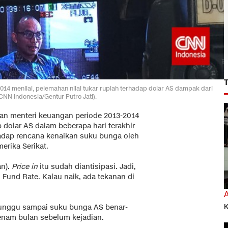
014 menilai, pelemahan nilai tukar rupiah terhadap dolar AS dampak dari
CNN Indonesia/Gentur Putro Jati).
tan menteri keuangan periode 2013-2014
p dolar AS dalam beberapa hari terakhir
hadap rencana kenaikan suku bunga oleh
erika Serikat.
n).
Price in
itu sudah diantisipasi. Jadi,
 Fund Rate. Kalau naik, ada tekanan di
K
nunggu sampai suku bunga AS benar-
i enam bulan sebelum kejadian.