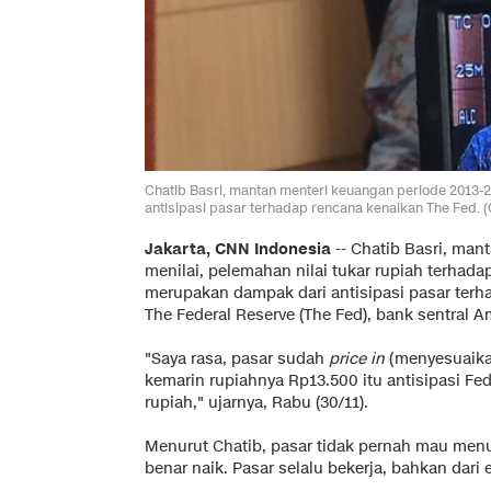
Chatib Basri, mantan menteri keuangan periode 2013-2
antisipasi pasar terhadap rencana kenaikan The Fed. (
Jakarta, CNN Indonesia
-- Chatib Basri, man
menilai, pelemahan nilai tukar rupiah terhada
merupakan dampak dari antisipasi pasar ter
The Federal Reserve (The Fed), bank sentral Am
"Saya rasa, pasar sudah
price in
(menyesuaika
kemarin rupiahnya Rp13.500 itu antisipasi Fed
rupiah," ujarnya, Rabu (30/11).
Menurut Chatib, pasar tidak pernah mau me
benar naik. Pasar selalu bekerja, bahkan dar