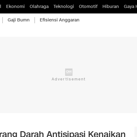
l
Ekonomi
Olahraga
Teknologi
Otomotif
Hiburan
Gaya 
Gaji Bumn
Efisiensi Anggaran
rang Darah Antisipasi Kenaikan