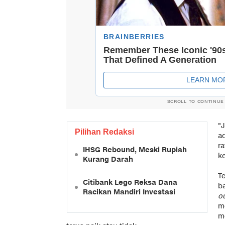
SCROLL TO CONTINUE
"
Pilihan Redaksi
a
ra
IHSG Rebound, Meski Rupiah
ke
Kurang Darah
T
Citibank Lego Reksa Dana
ba
Racikan Mandiri Investasi
o
m
m