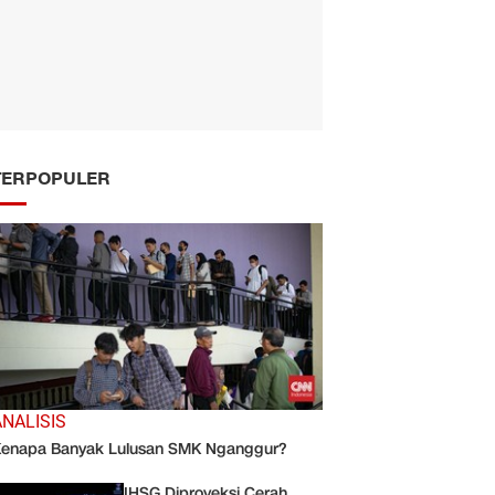
TERPOPULER
ANALISIS
enapa Banyak Lulusan SMK Nganggur?
IHSG Diproyeksi Cerah