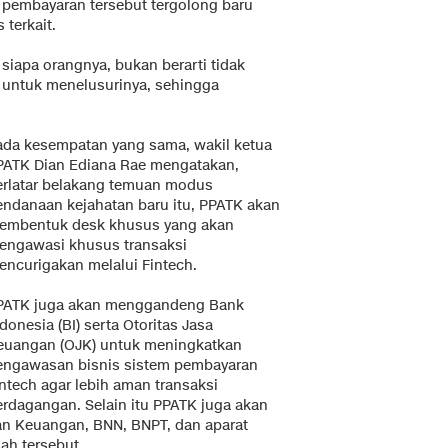
m pembayaran tersebut tergolong baru
 terkait.
ri siapa orangnya, bukan berarti tidak
h untuk menelusurinya, sehingga
ada kesempatan yang sama, wakil ketua
PATK Dian Ediana Rae mengatakan,
erlatar belakang temuan modus
endanaan kejahatan baru itu, PPATK akan
embentuk desk khusus yang akan
engawasi khusus transaksi
encurigakan melalui Fintech.
PATK juga akan menggandeng Bank
donesia (BI) serta Otoritas Jasa
euangan (OJK) untuk meningkatkan
engawasan bisnis sistem pembayaran
intech agar lebih aman transaksi
erdagangan. Selain itu PPATK juga akan
an Keuangan, BNN, BNPT, dan aparat
ah tersebut.