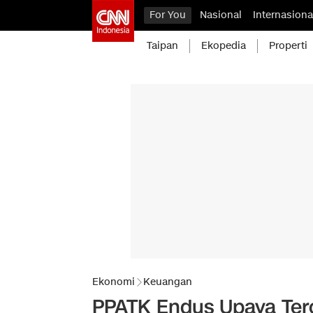
For You
Nasional
Internasiona
Taipan
Ekopedia
Properti
Ekonomi
Keuangan
PPATK Endus Upaya Ter