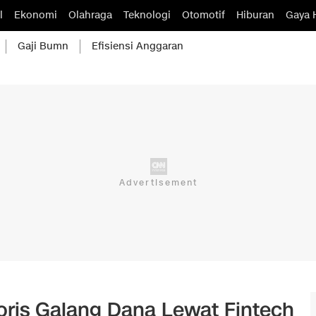
l
Ekonomi
Olahraga
Teknologi
Otomotif
Hiburan
Gaya 
Gaji Bumn
Efisiensi Anggaran
oris Galang Dana Lewat Fintech