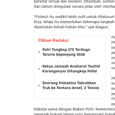
bersifat virtual dan modern. Ditambah, siste
dan belum diregulasi secara jelas oleh otoritas
"Fintech itu sedikit lebih sulit untuk ditelusu
bisa, tetapi itu memerlukan beberapa langka
diperlukan kehati-hatian kita," ujar Kiagus.
P
Pilihan Redaksi
P
b
Polri Tangkap 170 Terduga
p
Teroris Sepanjang 2016
m
m
Ketua Jamaah Ansharut Tauhid
m
Karanganyar Ditangkap Polisi
P
Seorang Palestina Tabrakkan
In
Truk ke Tentara Israel, 4 Tewas
K
p
F
p
bekerja sama dengan Mabes Polri, Kementeri
penegak hukum lainya untu menangani masal