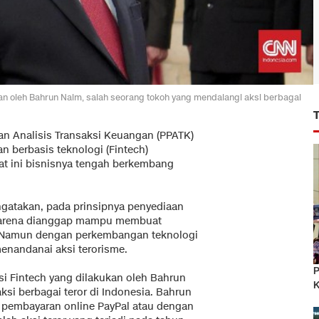
an oleh Bahrun Naim, salah seorang tokoh yang mendalangi aksi berbagai
an Analisis Transaksi Keuangan (PPATK)
berbasis teknologi (Fintech)
t ini bisnisnya tengah berkembang
atakan, pada prinsipnya penyediaan
f karena dianggap mampu membuat
n. Namun dengan perkembangan teknologi
menandanai aksi terorisme.
P
si Fintech yang dilakukan oleh Bahrun
K
si berbagai teror di Indonesia. Bahrun
 pembayaran online PayPal atau dengan