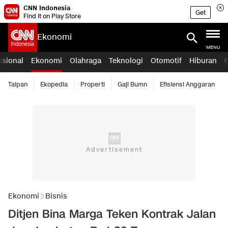
CNN Indonesia
Get
Find it on Play Store
Ekonomi
MENU
asional
Ekonomi
Olahraga
Teknologi
Otomotif
Hiburan
Taipan
Ekopedia
Properti
Gaji Bumn
Efisiensi Anggaran
Ekonomi
Bisnis
Ditjen Bina Marga Teken Kontrak Jalan