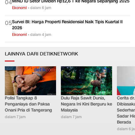
MIND ID Setor Dividen Rp12,6 T ke Negara Sepanjang 2025
0
4
Ekonomi
•
dalam 6 jam
Survei BI: Harga Properti Residensial Naik Tipis Kuartal II
0
5
2026
Ekonomi
•
dalam 4 jam
LAINNYA DARI DETIKNETWORK
Polisi Tangkap 8
Dulu Raja Sawit Dunia,
Cerita dr
Penganiaya dan Paksa
Negara Ini Kini Berguru ke
Dibiasak
Onani Pria di Tangerang
Malaysia
Sederhana
Sadar Hi
dalam 7 jam
dalam 7 jam
Berada
dalam 6 j