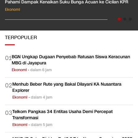
Pahami Dampak Kenaikan Suku Bunga Acuan ke Cicilan KPR
Ekonomi
TERPOPULER
BGN Ungkap Dugaan Penyebab Ratusan Siswa Keracunan
0
1
MBG di Jayapura
Ekonomi
•
dalam 6 jam
Menhub Beber Rute yang Bakal Dilayani KA Nusantara
0
2
Explorer
Ekonomi
•
dalam 4 jam
Telkom Pangkas 34 Entitas Usaha Demi Percepat
0
3
Transformasi
Ekonomi
•
dalam 5 jam