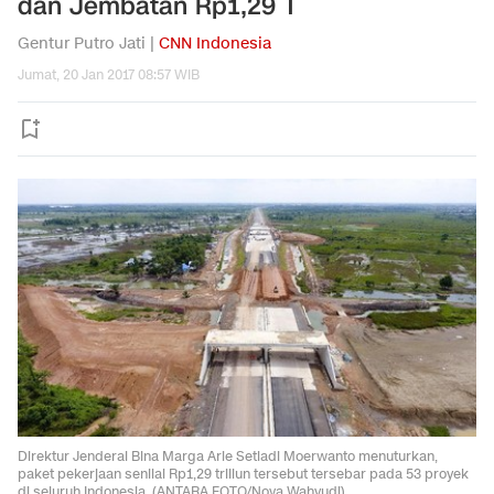
dan Jembatan Rp1,29 T
Gentur Putro Jati |
CNN Indonesia
Jumat, 20 Jan 2017 08:57 WIB
Direktur Jenderal Bina Marga Arie Setiadi Moerwanto menuturkan,
paket pekerjaan senilai Rp1,29 triliun tersebut tersebar pada 53 proyek
di seluruh Indonesia. (ANTARA FOTO/Nova Wahyudi)