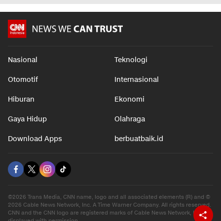
Nasional
Teknologi
Otomotif
Internasional
Hiburan
Ekonomi
Gaya Hidup
Olahraga
Download Apps
berbuatbaik.id
©2026 Trans Media, CNN name, logo and all associated elements (R) and ©
2026 Cable News Network, Inc. A Time Warner Company. All rights reserved.
CNN and the CNN logo are registered marks of Cable News Network, Inc.,
displayed with permission.