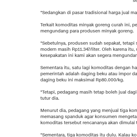
s
"Sedangkan di pasar tradisional harga jual ma
Terkait komoditas minyak goreng curah ini,
mengundang para produsen minyak goreng.
"Sebetulnya, produsen sudah sepakat, tetapi se
modern masih Rp11.347/liter. Oleh karena it
kesepakatan ini kami akan segera mengundan
Sementara itu, satu lagi komoditas dengan h
pemerintah adalah daging beku atau impor dar
daging beku ini maksimal Rp80.000/kg.
"Tetapi, pedagang masih tetap boleh jual dag
tutur dia.
Menurut dia, pedagang yang menjual tiga kom
memasang spanduk agar konsumen mengetahui
komoditas tersebut rencananya akan dimulai t
"Sementara, tiga komoditas itu dulu. Kalau kom