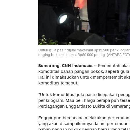
Untuk gula pasir dijual maksimal Rp12.500 per kilogr
daging beku maksimal Rp80.000 per kg. (ANTARA FOTO
Semarang, CNN Indonesia
-- Pemerintah aka
komoditas bahan pangan pokok, seperti gula 
Hal ini dimaksudkan untuk mempersempit aksi
komoditas tersebut.
"Untuk komoditas gula pasir disepakati ped
per kilogram. Mau beli harga berapa pun tersera
Perdagangan Enggartiasto Lukita di Semarang,
Enggar pun berencana melakukan pertemuan d
yang akan disampaikannya dalam pertemuan itu
bahan pangan pokok dengan harga yang telah