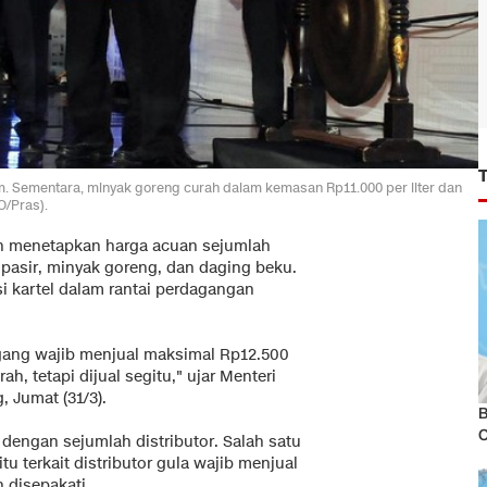
am. Sementara, minyak goreng curah dalam kemasan Rp11.000 per liter dan
/Pras).
n menetapkan harga acuan sejumlah
pasir, minyak goreng, dan daging beku.
 kartel dalam rantai perdagangan
agang wajib menjual maksimal Rp12.500
h, tetapi dijual segitu," ujar Menteri
 Jumat (31/3).
B
engan sejumlah distributor. Salah satu
 terkait distributor gula wajib menjual
 disepakati.