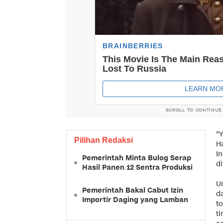
SCROLL TO CONTINUE
"
Pilihan Redaksi
Ha
I
Pemerintah Minta Bulog Serap
di
Hasil Panen 12 Sentra Produksi
U
Pemerintah Bakal Cabut Izin
d
Importir Daging yang Lamban
t
ti