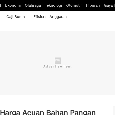
l
Ekonomi
Olahraga
Teknologi
Otomotif
Hiburan
Gaya 
Gaji Bumn
Efisiensi Anggaran
 Harga Acuan Bahan Pangan