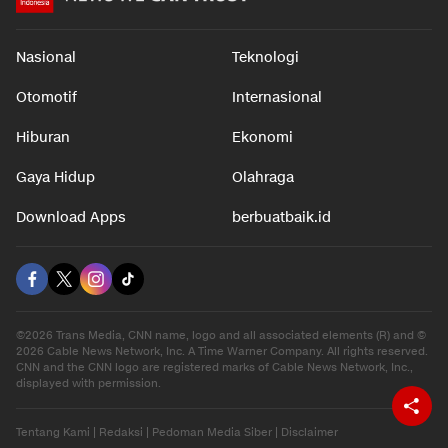
Nasional
Teknologi
Otomotif
Internasional
Hiburan
Ekonomi
Gaya Hidup
Olahraga
Download Apps
berbuatbaik.id
©2026 Trans Media, CNN name, logo and all associated elements (R) and ©
2026 Cable News Network, Inc. A Time Warner Company. All rights reserved.
CNN and the CNN logo are registered marks of Cable News Network, Inc.,
displayed with permission.
Tentang Kami
|
Redaksi
|
Pedoman Media Siber
|
Disclaimer