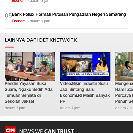
Ekonomi
•
dalam 3 jam
Bank Pollux Hormati Putusan Pengadilan Negeri Semarang
0
5
Ekonomi
•
dalam 1 jam
LAINNYA DARI DETIKNETWORK
Pendiri Yayasan Buka
Video:Bikin Industri Susu
Mengenal
Suara, Ngaku Sedih Ada
Jadi Bintang Baru
Hamil Zo
Temuan Senjata di
Ekonomi,RI Masih Banyak
Percaya 
Sekolah Jaksel
PR
Penuh S
dalam 7 jam
dalam 7 jam
dalam 7 j