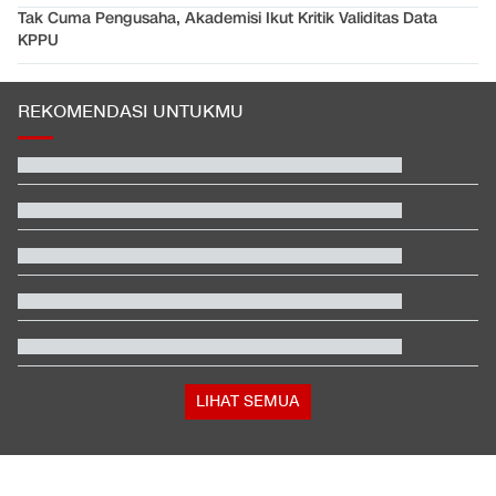
Tak Cuma Pengusaha, Akademisi Ikut Kritik Validitas Data
KPPU
REKOMENDASI UNTUKMU
Beda Nasib Kashmir yang Dikelola India vs Pakistan Jadi
Sorotan
EDUSPORTS: Beda Piala AFF dengan FIFA ASEAN Cup
Jadwal Siaran Langsung Veda Ega di Moto3 Inggris 2026
Hashim Djojohadikusumo Kukuhkan 20 Ormas Baru Kawal
Program Pemerintah
Penjelasan Ending dan Post-credit Spider-Man: Brand New Day
Apa Tujuan Wakil Menteri Perang AS Kunjungi Indonesia?
LIHAT SEMUA