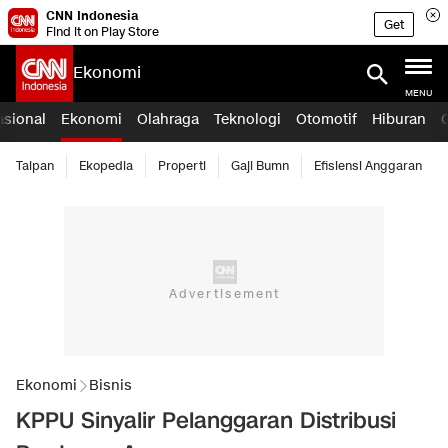
CNN Indonesia
Get
Find it on Play Store
Ekonomi
MENU
asional
Ekonomi
Olahraga
Teknologi
Otomotif
Hiburan
Taipan
Ekopedia
Properti
Gaji Bumn
Efisiensi Anggaran
Ekonomi
Bisnis
KPPU Sinyalir Pelanggaran Distribusi