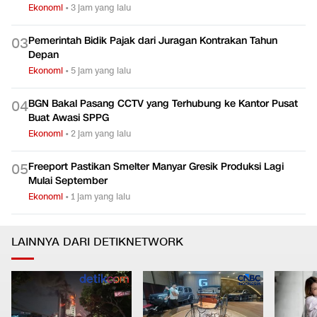
Ekonomi
•
3 jam yang lalu
Pemerintah Bidik Pajak dari Juragan Kontrakan Tahun
0
3
Depan
Ekonomi
•
5 jam yang lalu
BGN Bakal Pasang CCTV yang Terhubung ke Kantor Pusat
0
4
Buat Awasi SPPG
Ekonomi
•
2 jam yang lalu
Freeport Pastikan Smelter Manyar Gresik Produksi Lagi
0
5
Mulai September
Ekonomi
•
1 jam yang lalu
LAINNYA DARI DETIKNETWORK