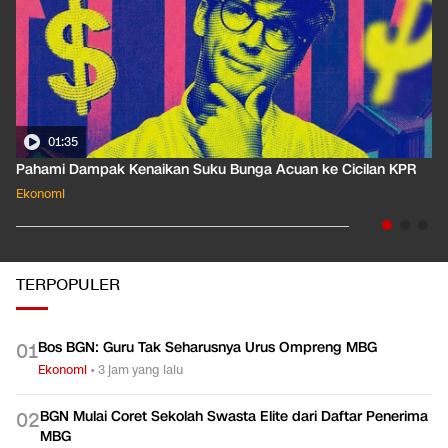
01:35
Pahami Dampak Kenaikan Suku Bunga Acuan ke Cicilan KPR
Ekonomi
TERPOPULER
Bos BGN: Guru Tak Seharusnya Urus Ompreng MBG
0
1
Ekonomi
•
3 jam yang lalu
BGN Mulai Coret Sekolah Swasta Elite dari Daftar Penerima
0
2
MBG