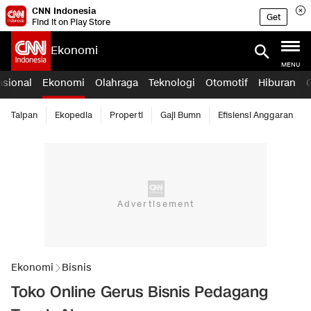
CNN Indonesia
Get
Find it on Play Store
Ekonomi
MENU
asional
Ekonomi
Olahraga
Teknologi
Otomotif
Hiburan
Taipan
Ekopedia
Properti
Gaji Bumn
Efisiensi Anggaran
Ekonomi
Bisnis
Toko Online Gerus Bisnis Pedagang