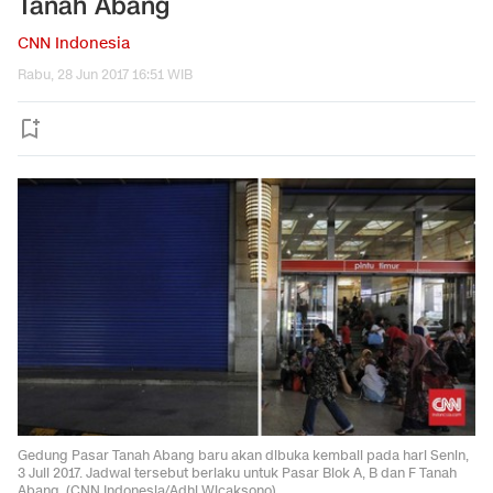
Tanah Abang
CNN Indonesia
Rabu, 28 Jun 2017 16:51 WIB
Gedung Pasar Tanah Abang baru akan dibuka kembali pada hari Senin,
3 Juli 2017. Jadwal tersebut berlaku untuk Pasar Blok A, B dan F Tanah
Abang. (CNN Indonesia/Adhi Wicaksono)