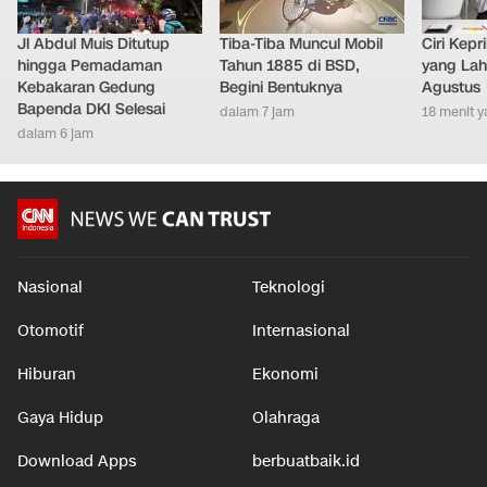
Jl Abdul Muis Ditutup
Tiba-Tiba Muncul Mobil
Ciri Kep
hingga Pemadaman
Tahun 1885 di BSD,
yang Lahi
Kebakaran Gedung
Begini Bentuknya
Agustus
Bapenda DKI Selesai
dalam 7 jam
18 menit y
dalam 6 jam
Nasional
Teknologi
Otomotif
Internasional
Hiburan
Ekonomi
Gaya Hidup
Olahraga
Download Apps
berbuatbaik.id