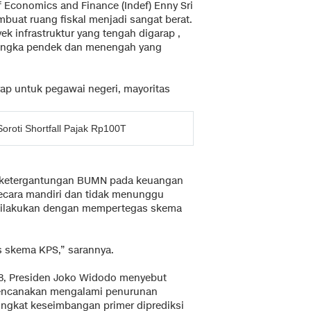
of Economics and Finance (Indef) Enny Sri
uat ruang fiskal menjadi sangat berat.
k infrastruktur yang tengah digarap ,
jangka pendek dan menengah yang
rap untuk pegawai negeri, mayoritas
oroti Shortfall Pajak Rp100T
s ketergantungan BUMN pada keuangan
secara mandiri dan tidak menunggu
a dilakukan dengan mempertegas skema
skema KPS,” sarannya.
8, Presiden Joko Widodo menyebut
irencanakan mengalami penurunan
ingkat keseimbangan primer diprediksi