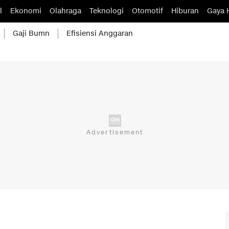
l
Ekonomi
Olahraga
Teknologi
Otomotif
Hiburan
Gaya 
Gaji Bumn
Efisiensi Anggaran