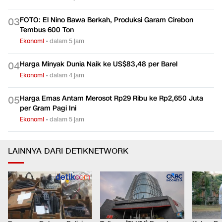
FOTO: El Nino Bawa Berkah, Produksi Garam Cirebon
0
3
Tembus 600 Ton
Ekonomi
•
dalam 5 jam
Harga Minyak Dunia Naik ke US$83,48 per Barel
0
4
Ekonomi
•
dalam 4 jam
Harga Emas Antam Merosot Rp29 Ribu ke Rp2,650 Juta
0
5
per Gram Pagi Ini
Ekonomi
•
dalam 5 jam
LAINNYA DARI DETIKNETWORK