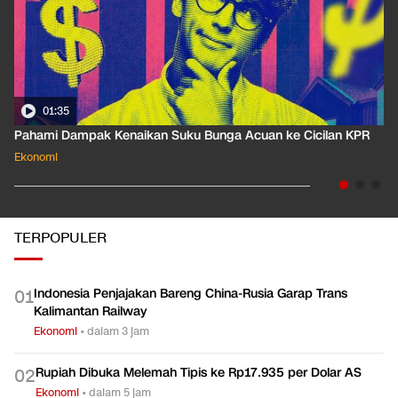
01:35
Pahami Dampak Kenaikan Suku Bunga Acuan ke Cicilan KPR
Ekonomi
TERPOPULER
Indonesia Penjajakan Bareng China-Rusia Garap Trans
0
1
Kalimantan Railway
Ekonomi
•
dalam 3 jam
Rupiah Dibuka Melemah Tipis ke Rp17.935 per Dolar AS
0
2
Ekonomi
•
dalam 5 jam