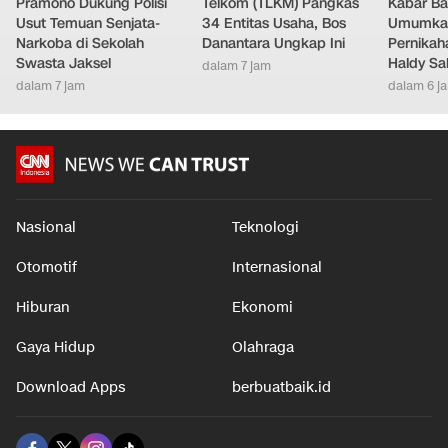
Pramono Dukung Polisi
Telkom (TLKM) Pangkas
Kabar Bah
Usut Temuan Senjata-
34 Entitas Usaha, Bos
Umumkan
Narkoba di Sekolah
Danantara Ungkap Ini
Pernikah
Swasta Jaksel
Haldy Sa
dalam 7 jam
dalam 7 jam
dalam 6 j
Nasional
Teknologi
Otomotif
Internasional
Hiburan
Ekonomi
Gaya Hidup
Olahraga
Download Apps
berbuatbaik.id