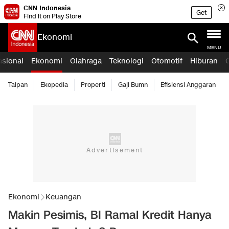
CNN Indonesia
Get
Find it on Play Store
Ekonomi
MENU
asional
Ekonomi
Olahraga
Teknologi
Otomotif
Hiburan
Taipan
Ekopedia
Properti
Gaji Bumn
Efisiensi Anggaran
Ekonomi
Keuangan
Makin Pesimis, BI Ramal Kredit Hanya