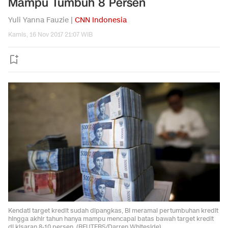
Mampu Tumbuh 8 Persen
Yuli Yanna Fauzie |
CNN Indonesia
Kamis, 16 Nov 2017 21:07 WIB
Kendati target kredit sudah dipangkas, BI meramal pertumbuhan kredit
hingga akhir tahun hanya mampu mencapai batas bawah target kredit
di kisaran 8-10 persen. (REUTERS/Darren Whiteside)