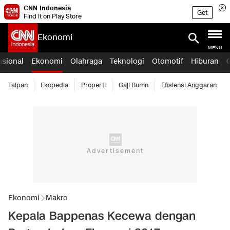
CNN Indonesia
Get
Find it on Play Store
Ekonomi
MENU
asional
Ekonomi
Olahraga
Teknologi
Otomotif
Hiburan
Taipan
Ekopedia
Properti
Gaji Bumn
Efisiensi Anggaran
Ekonomi
Makro
Kepala Bappenas Kecewa dengan