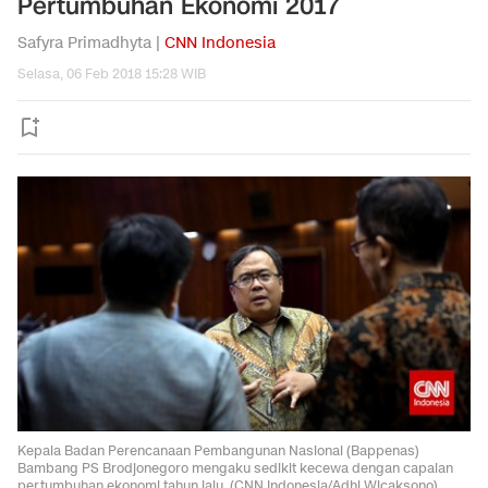
Pertumbuhan Ekonomi 2017
Safyra Primadhyta |
CNN Indonesia
Selasa, 06 Feb 2018 15:28 WIB
Kepala Badan Perencanaan Pembangunan Nasional (Bappenas)
Bambang PS Brodjonegoro mengaku sedikit kecewa dengan capaian
pertumbuhan ekonomi tahun lalu. (CNN Indonesia/Adhi Wicaksono)