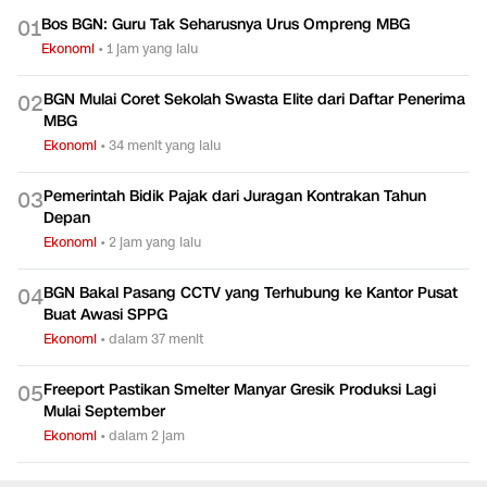
Bos BGN: Guru Tak Seharusnya Urus Ompreng MBG
0
1
Ekonomi
•
1 jam yang lalu
BGN Mulai Coret Sekolah Swasta Elite dari Daftar Penerima
0
2
MBG
Ekonomi
•
34 menit yang lalu
Pemerintah Bidik Pajak dari Juragan Kontrakan Tahun
0
3
Depan
Ekonomi
•
2 jam yang lalu
BGN Bakal Pasang CCTV yang Terhubung ke Kantor Pusat
0
4
Buat Awasi SPPG
Ekonomi
•
dalam 37 menit
Freeport Pastikan Smelter Manyar Gresik Produksi Lagi
0
5
Mulai September
Ekonomi
•
dalam 2 jam