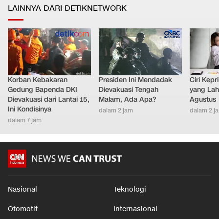
LAINNYA DARI DETIKNETWORK
Korban Kebakaran
Presiden Ini Mendadak
Ciri Kep
Gedung Bapenda DKI
Dievakuasi Tengah
yang Lahi
Dievakuasi dari Lantai 15,
Malam, Ada Apa?
Agustus
Ini Kondisinya
dalam 2 jam
dalam 2 j
dalam 7 jam
Nasional
Teknologi
Otomotif
Internasional