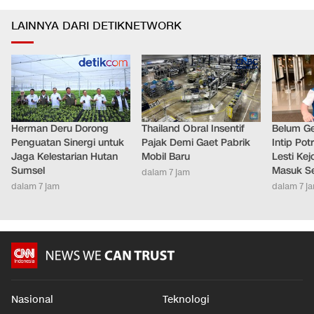
BGN Bakal Pasang CCTV yang Terhubung ke Kantor Pusat
0
5
Buat Awasi SPPG
Ekonomi
•
dalam 6 jam
LAINNYA DARI DETIKNETWORK
Herman Deru Dorong
Thailand Obral Insentif
Belum Ge
Penguatan Sinergi untuk
Pajak Demi Gaet Pabrik
Intip Pot
Jaga Kelestarian Hutan
Mobil Baru
Lesti Ke
Sumsel
Masuk S
dalam 7 jam
dalam 7 jam
dalam 7 j