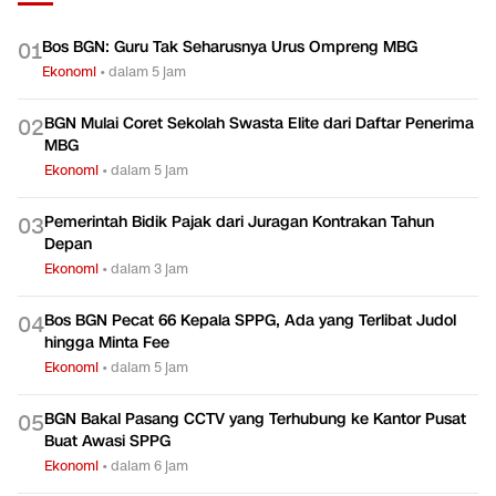
TERPOPULER
Bos BGN: Guru Tak Seharusnya Urus Ompreng MBG
0
1
Ekonomi
•
dalam 5 jam
BGN Mulai Coret Sekolah Swasta Elite dari Daftar Penerima
0
2
MBG
Ekonomi
•
dalam 5 jam
Pemerintah Bidik Pajak dari Juragan Kontrakan Tahun
0
3
Depan
Ekonomi
•
dalam 3 jam
Bos BGN Pecat 66 Kepala SPPG, Ada yang Terlibat Judol
0
4
hingga Minta Fee
Ekonomi
•
dalam 5 jam