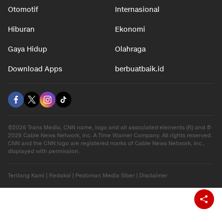
Nasional
Teknologi
Otomotif
Internasional
Hiburan
Ekonomi
Gaya Hidup
Olahraga
Download Apps
berbuatbaik.id
©2026 Trans Media, CNN name, logo and all associated elements (R) and ©
2026 Cable News Network, Inc. A Time Warner Company. All rights reserved.
CNN and the CNN logo are registered marks of Cable News Network, Inc.,
displayed with permission.
Tentang Kami
|
Redaksi
|
Pedoman Media Siber
|
Disclaimer