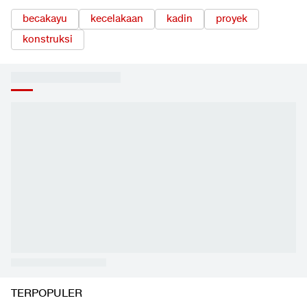
becakayu
kecelakaan
kadin
proyek
konstruksi
EKOPEDIA
LIHAT SEMUA
01:35
Pahami Dampak Kenaikan Suku Bunga Acuan ke Cicilan KPR
Ekonomi