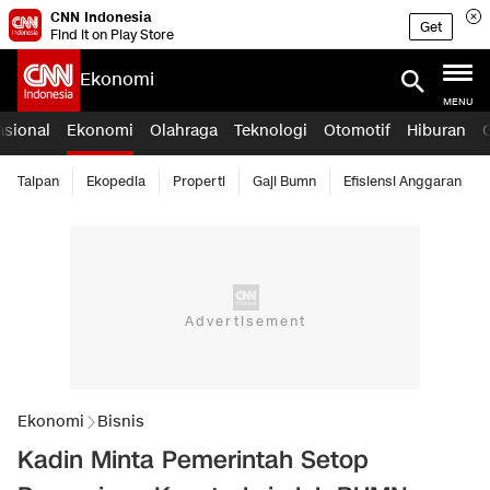
CNN Indonesia
Get
Find it on Play Store
Ekonomi
MENU
asional
Ekonomi
Olahraga
Teknologi
Otomotif
Hiburan
Taipan
Ekopedia
Properti
Gaji Bumn
Efisiensi Anggaran
Ekonomi
Bisnis
Kadin Minta Pemerintah Setop