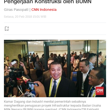
Pengerjaan Konstruksi oleh BUMN
Giras Pasopati |
CNN Indonesia
Selasa, 20 Feb 2018 15:01 WIB
Kamar Dagang dan Industri menilai pemerintah sebaiknya
menghentikan penugasan proyek infrastruktur kepada Badan Usaha
Milik Negara (BUMN) karena overload. (CNN Indonesia/Titi Fajriyah)