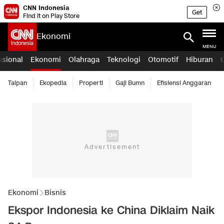
CNN Indonesia
Get
Find it on Play Store
Ekonomi
MENU
asional
Ekonomi
Olahraga
Teknologi
Otomotif
Hiburan
Taipan
Ekopedia
Properti
Gaji Bumn
Efisiensi Anggaran
Ekonomi
Bisnis
Ekspor Indonesia ke China Diklaim Naik