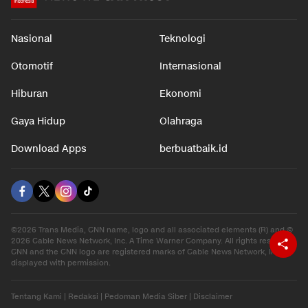
Nasional
Teknologi
Otomotif
Internasional
Hiburan
Ekonomi
Gaya Hidup
Olahraga
Download Apps
berbuatbaik.id
©2026 Trans Media, CNN name, logo and all associated elements (R) and ©
2026 Cable News Network, Inc. A Time Warner Company. All rights reserved.
CNN and the CNN logo are registered marks of Cable News Network, Inc.,
displayed with permission.
Tentang Kami
|
Redaksi
|
Pedoman Media Siber
|
Disclaimer