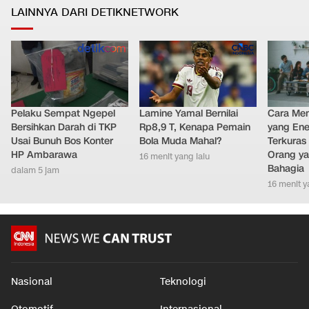
LAINNYA DARI DETIKNETWORK
Pelaku Sempat Ngepel
Lamine Yamal Bernilai
Cara Men
Bersihkan Darah di TKP
Rp8,9 T, Kenapa Pemain
yang Ene
Usai Bunuh Bos Konter
Bola Muda Mahal?
Terkuras
HP Ambarawa
Orang ya
16 menit yang lalu
Bahagia
dalam 5 jam
16 menit y
Nasional
Teknologi