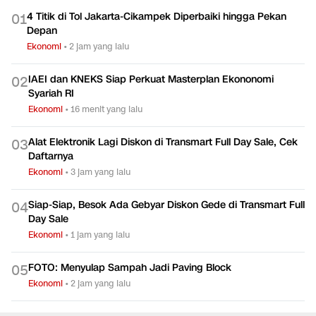
4 Titik di Tol Jakarta-Cikampek Diperbaiki hingga Pekan
0
1
Depan
Ekonomi
•
2 jam yang lalu
IAEI dan KNEKS Siap Perkuat Masterplan Ekononomi
0
2
Syariah RI
Ekonomi
•
16 menit yang lalu
Alat Elektronik Lagi Diskon di Transmart Full Day Sale, Cek
0
3
Daftarnya
Ekonomi
•
3 jam yang lalu
Siap-Siap, Besok Ada Gebyar Diskon Gede di Transmart Full
0
4
Day Sale
Ekonomi
•
1 jam yang lalu
FOTO: Menyulap Sampah Jadi Paving Block
0
5
Ekonomi
•
2 jam yang lalu