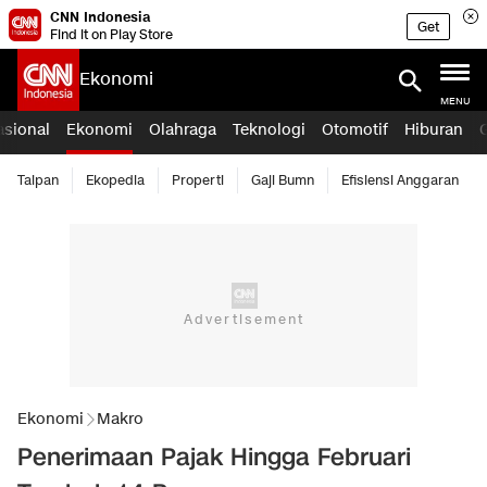
CNN Indonesia
Get
Find it on Play Store
Ekonomi
MENU
asional
Ekonomi
Olahraga
Teknologi
Otomotif
Hiburan
Taipan
Ekopedia
Properti
Gaji Bumn
Efisiensi Anggaran
Ekonomi
Makro
Penerimaan Pajak Hingga Februari