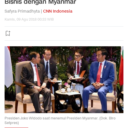
Bisnis dengan Myanmar
Safyra Primadhyta |
CNN Indonesia
Kamis, 09 Agu 2018 00:33 WIB
Presiden Joko Widodo saat menemui Presiden Myanmar. (Dok. Biro
Setpres)