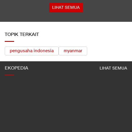
di Mekkah
Buwas: Sertifikat Pramuka Garuda Bisa Buat Daftar TNI-Polri
Tanpa Tes
LIHAT SEMUA
TOPIK TERKAIT
pengusaha indonesia
myanmar
EKOPEDIA
LIHAT SEMUA