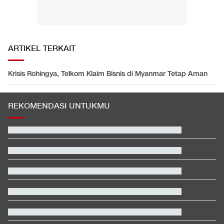
ARTIKEL TERKAIT
Krisis Rohingya, Telkom Klaim Bisnis di Myanmar Tetap Aman
REKOMENDASI UNTUKMU
Menkes Tanggapi Pasien BPJS Meninggal yang Sempat Dicibir
Dokter
Pelatih Vietnam Buka Suara Balas Komentar Justin Hubner Soal
Piala AFF
Polisi Menang Praperadilan, Status Tersangka Korupsi Rp1,9 M
Gugur
Daftar Juara Piala Presiden usai Persebaya Bungkam Persib
Kabar Bahagia Bulutangkis Indonesia, Leo-Indah Sah Menikah