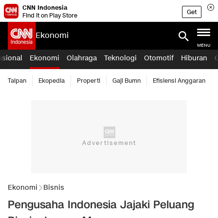
CNN Indonesia
Get
Find it on Play Store
Ekonomi
MENU
asional
Ekonomi
Olahraga
Teknologi
Otomotif
Hiburan
Taipan
Ekopedia
Properti
Gaji Bumn
Efisiensi Anggaran
Ekonomi
Bisnis
Pengusaha Indonesia Jajaki Peluang