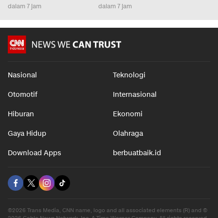
Tangerang Lahap 3
Perhatian, Ini Efeknya ke
dari Sik
Gudang
Rupiah
dalam 7 j
dalam 7 jam
dalam 7 jam
Nasional
Teknologi
Otomotif
Internasional
Hiburan
Ekonomi
Gaya Hidup
Olahraga
Download Apps
berbuatbaik.id