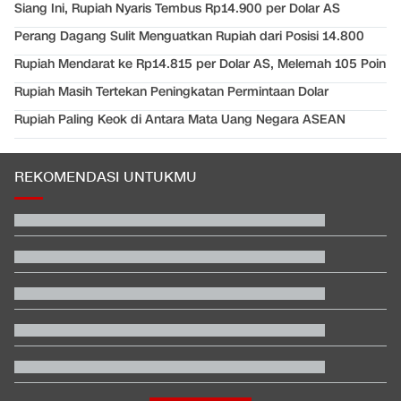
Siang Ini, Rupiah Nyaris Tembus Rp14.900 per Dolar AS
Perang Dagang Sulit Menguatkan Rupiah dari Posisi 14.800
Rupiah Mendarat ke Rp14.815 per Dolar AS, Melemah 105 Poin
Rupiah Masih Tertekan Peningkatan Permintaan Dolar
Rupiah Paling Keok di Antara Mata Uang Negara ASEAN
REKOMENDASI UNTUKMU
Terbanyak dalam Sejarah, 3.323 Warga India Diusir dari
Kanada
Jadwal Siaran Langsung Veda Ega di Moto3 Inggris 2026
Xabi Alonso dan Amorim Terpukau Atmosfer GBK
EDUSPORTS: Beda Piala AFF dengan FIFA ASEAN Cup
Video Mesum 'Yang Wis Yang' Banyuwangi, Pemeran Pria Jadi
Tersangka
Hashim Djojohadikusumo Kukuhkan 20 Ormas Baru Kawal