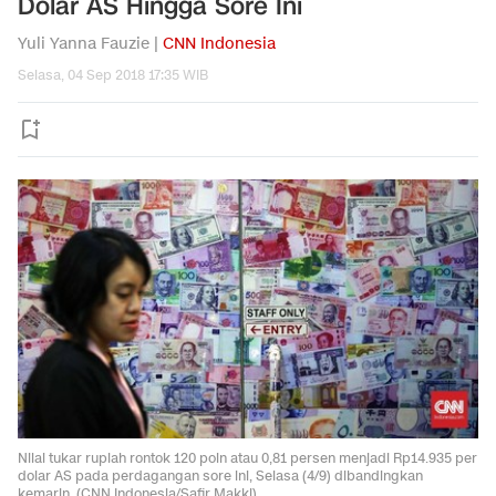
Dolar AS Hingga Sore Ini
Yuli Yanna Fauzie |
CNN Indonesia
Selasa, 04 Sep 2018 17:35 WIB
Nilai tukar rupiah rontok 120 poin atau 0,81 persen menjadi Rp14.935 per
dolar AS pada perdagangan sore ini, Selasa (4/9) dibandingkan
kemarin. (CNN Indonesia/Safir Makki).