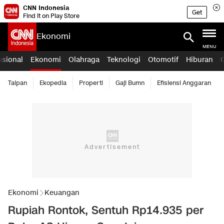
CNN Indonesia
Get
Find it on Play Store
Ekonomi
MENU
asional
Ekonomi
Olahraga
Teknologi
Otomotif
Hiburan
Taipan
Ekopedia
Properti
Gaji Bumn
Efisiensi Anggaran
Ekonomi
Keuangan
Rupiah Rontok, Sentuh Rp14.935 per