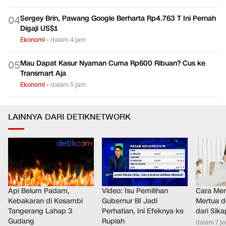
Bank Pollux Hormati Putusan Pengadilan Negeri Semarang
0
3
Ekonomi
•
dalam 3 jam
Sergey Brin, Pawang Google Berharta Rp4.763 T Ini Pernah
0
4
Digaji US$1
Ekonomi
•
dalam 4 jam
Mau Dapat Kasur Nyaman Cuma Rp600 Ribuan? Cus ke
0
5
Transmart Aja
Ekonomi
•
dalam 5 jam
LAINNYA DARI DETIKNETWORK
Api Belum Padam,
Video: Isu Pemilihan
Cara Men
Kebakaran di Kosambi
Gubernur BI Jadi
Mertua d