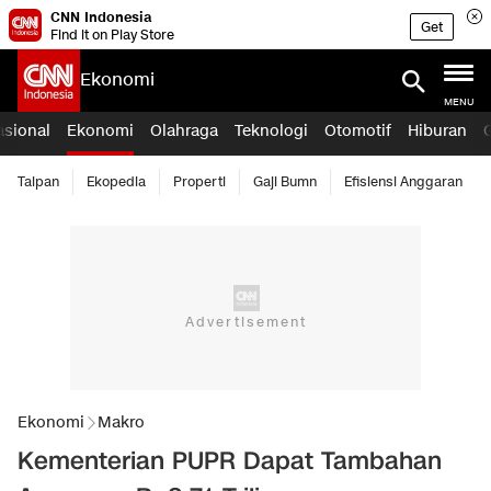
CNN Indonesia
Get
Find it on Play Store
Ekonomi
MENU
asional
Ekonomi
Olahraga
Teknologi
Otomotif
Hiburan
Taipan
Ekopedia
Properti
Gaji Bumn
Efisiensi Anggaran
Ekonomi
Makro
Kementerian PUPR Dapat Tambahan