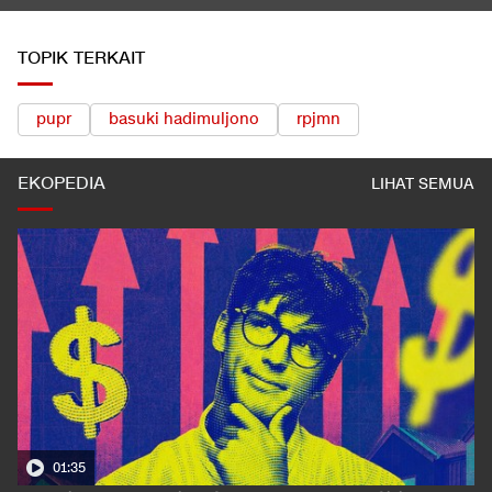
TOPIK TERKAIT
pupr
basuki hadimuljono
rpjmn
EKOPEDIA
LIHAT SEMUA
01:35