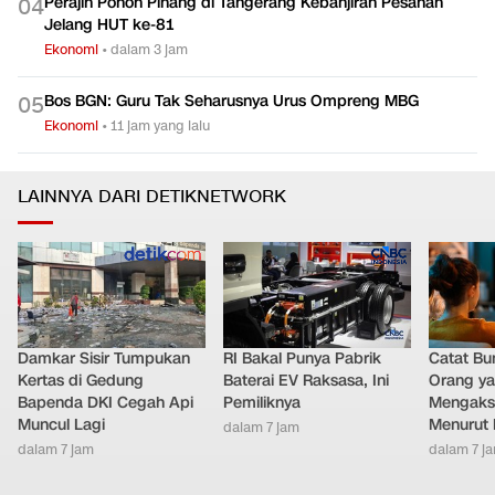
Perajin Pohon Pinang di Tangerang Kebanjiran Pesanan
0
4
Jelang HUT ke-81
Ekonomi
•
dalam 3 jam
Bos BGN: Guru Tak Seharusnya Urus Ompreng MBG
0
5
Ekonomi
•
11 jam yang lalu
LAINNYA DARI DETIKNETWORK
Damkar Sisir Tumpukan
RI Bakal Punya Pabrik
Catat Bun
Kertas di Gedung
Baterai EV Raksasa, Ini
Orang y
Bapenda DKI Cegah Api
Pemiliknya
Mengakse
Muncul Lagi
Menurut 
dalam 7 jam
dalam 7 jam
dalam 7 j