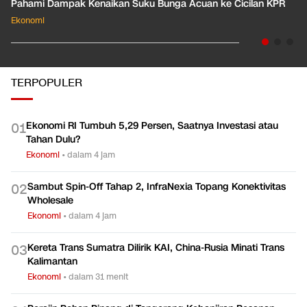
Pahami Dampak Kenaikan Suku Bunga Acuan ke Cicilan KPR
Ekonomi
TERPOPULER
Ekonomi RI Tumbuh 5,29 Persen, Saatnya Investasi atau
0
1
Tahan Dulu?
Ekonomi
•
dalam 4 jam
Sambut Spin-Off Tahap 2, InfraNexia Topang Konektivitas
0
2
Wholesale
Ekonomi
•
dalam 4 jam
Kereta Trans Sumatra Dilirik KAI, China-Rusia Minati Trans
0
3
Kalimantan
Ekonomi
•
dalam 31 menit