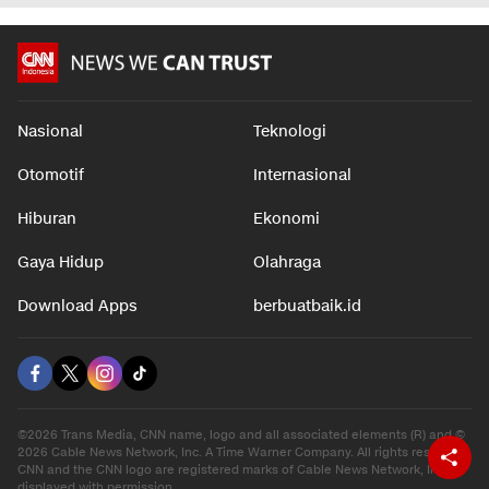
Nasional
Teknologi
Otomotif
Internasional
Hiburan
Ekonomi
Gaya Hidup
Olahraga
Download Apps
berbuatbaik.id
©2026 Trans Media, CNN name, logo and all associated elements (R) and ©
2026 Cable News Network, Inc. A Time Warner Company. All rights reserved.
CNN and the CNN logo are registered marks of Cable News Network, Inc.,
displayed with permission.