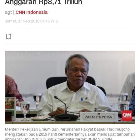
Anggaran Rp8,71 Triliun
agt |
CNN Indonesia
Jumat, 07 Sep 2018 07:46 WIB
Menteri Pekerjaan Umum dan Perumahan Rakyat basuki Hadimuljono
mengatakan pada 2019 nanti kementeriannya akan mendapat tambahan
anggaran Rp8,71 triliun untuk mengejar target RPJMN. (CNN