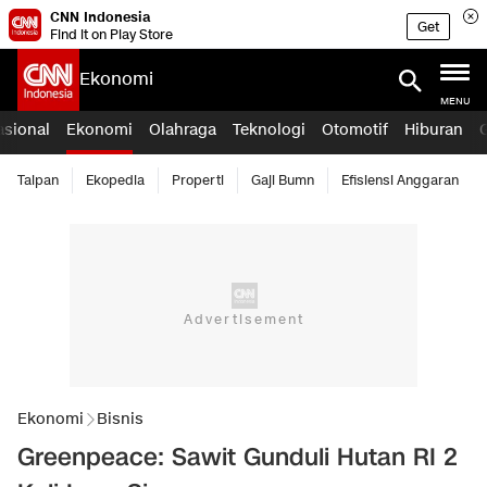
CNN Indonesia
Get
Find it on Play Store
Ekonomi
MENU
asional
Ekonomi
Olahraga
Teknologi
Otomotif
Hiburan
Taipan
Ekopedia
Properti
Gaji Bumn
Efisiensi Anggaran
Ekonomi
Bisnis
Greenpeace: Sawit Gunduli Hutan RI 2