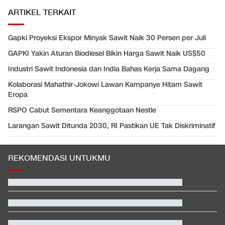
ARTIKEL TERKAIT
Gapki Proyeksi Ekspor Minyak Sawit Naik 30 Persen per Juli
GAPKI Yakin Aturan Biodiesel Bikin Harga Sawit Naik US$50
Industri Sawit Indonesia dan India Bahas Kerja Sama Dagang
Kolaborasi Mahathir-Jokowi Lawan Kampanye Hitam Sawit
Eropa
RSPO Cabut Sementara Keanggotaan Nestle
Larangan Sawit Ditunda 2030, RI Pastikan UE Tak Diskriminatif
REKOMENDASI UNTUKMU
Hashim Djojohadikusumo Kukuhkan 20 Ormas Baru Kawal
Program Pemerintah
Video Mesum 'Yang Wis Yang' Banyuwangi, Pemeran Pria Jadi
Tersangka