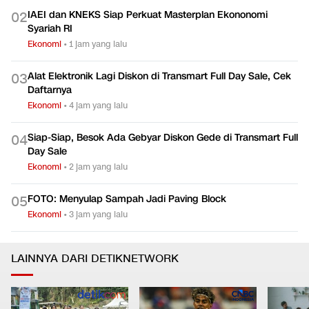
4 Titik di Tol Jakarta-Cikampek Diperbaiki hingga Pekan
0
1
Depan
Ekonomi
•
2 jam yang lalu
IAEI dan KNEKS Siap Perkuat Masterplan Ekononomi
0
2
Syariah RI
Ekonomi
•
1 jam yang lalu
Alat Elektronik Lagi Diskon di Transmart Full Day Sale, Cek
0
3
Daftarnya
Ekonomi
•
4 jam yang lalu
Siap-Siap, Besok Ada Gebyar Diskon Gede di Transmart Full
0
4
Day Sale
Ekonomi
•
2 jam yang lalu
FOTO: Menyulap Sampah Jadi Paving Block
0
5
Ekonomi
•
3 jam yang lalu