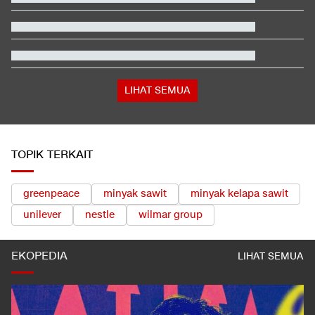
Ayah Messi Meninggal Dunia di Usia 68 Tahun
Janji Erick Thohir usai Timnas Indonesia Tersingkir di Piala AFF
2026
Berada dalam Satu Negara, Apa Beda Pasukan Houthi & Militer
Yaman?
Asa Warga Gusuran di Tengah Wacana Pembatasan Masa
Sewa Rusunawa
LIHAT SEMUA
TOPIK TERKAIT
greenpeace
minyak sawit
minyak kelapa sawit
unilever
nestle
wilmar group
EKOPEDIA
LIHAT SEMUA