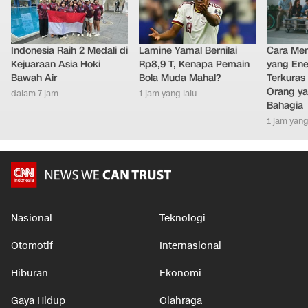
LAINNYA DARI DETIKNETWORK
Indonesia Raih 2 Medali di
Lamine Yamal Bernilai
Cara Men
Kejuaraan Asia Hoki
Rp8,9 T, Kenapa Pemain
yang Ene
Bawah Air
Bola Muda Mahal?
Terkuras
Orang ya
dalam 7 jam
1 jam yang lalu
Bahagia
1 jam yang
Nasional
Teknologi
Otomotif
Internasional