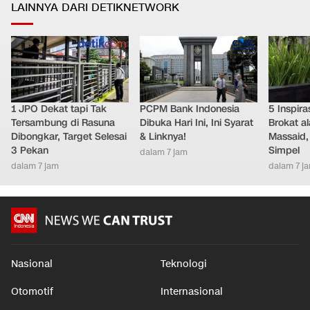
Ekonomi
•
4 jam yang lalu
LAINNYA DARI DETIKNETWORK
1 JPO Dekat tapi Tak
PCPM Bank Indonesia
5 Inspir
Tersambung di Rasuna
Dibuka Hari Ini, Ini Syarat
Brokat al
Dibongkar, Target Selesai
& Linknya!
Massaid,
3 Pekan
Simpel
dalam 7 jam
dalam 7 jam
dalam 7 j
Nasional
Teknologi