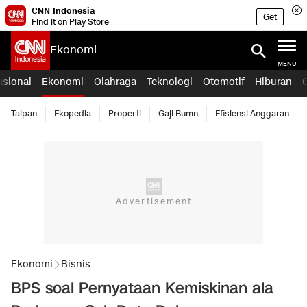
CNN Indonesia
Get
Find it on Play Store
Ekonomi
MENU
asional
Ekonomi
Olahraga
Teknologi
Otomotif
Hiburan
Taipan
Ekopedia
Properti
Gaji Bumn
Efisiensi Anggaran
Ekonomi
Bisnis
BPS soal Pernyataan Kemiskinan ala