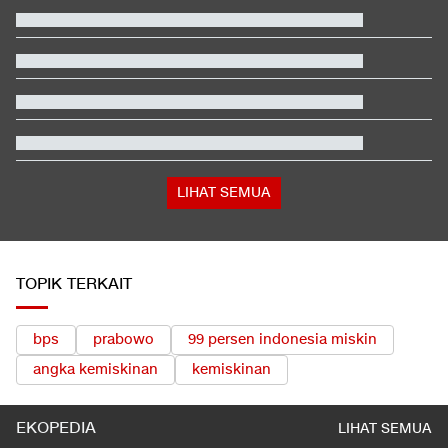
Program Pemerintah
Reaksi Amorim usai AC Milan Kalah Telak dari Chelsea di GBK
Gagal di AFF, Herdman Tunggu Jay Idzes dkk di FIFA ASEAN
Cup 2026
Video Mesum 'Yang Wis Yang' Banyuwangi, Pemeran Pria Jadi
Tersangka
Penjelasan Ending dan Post-credit Spider-Man: Brand New Day
Berada dalam Satu Negara, Apa Beda Pasukan Houthi & Militer
Yaman?
LIHAT SEMUA
TOPIK TERKAIT
bps
prabowo
99 persen indonesia miskin
angka kemiskinan
kemiskinan