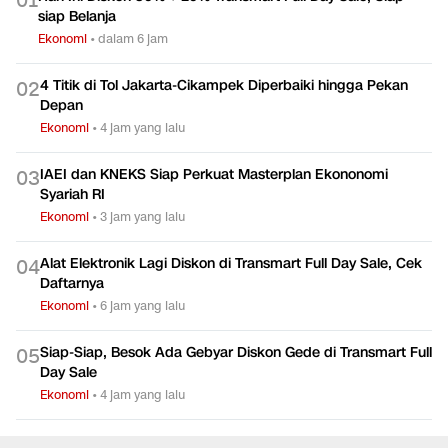
Hari Ini Diskon 50% + 20% Transmart Full Day Sale, Siap-
0
1
siap Belanja
Ekonomi
•
dalam 6 jam
4 Titik di Tol Jakarta-Cikampek Diperbaiki hingga Pekan
0
2
Depan
Ekonomi
•
4 jam yang lalu
IAEI dan KNEKS Siap Perkuat Masterplan Ekononomi
0
3
Syariah RI
Ekonomi
•
3 jam yang lalu
Alat Elektronik Lagi Diskon di Transmart Full Day Sale, Cek
0
4
Daftarnya
Ekonomi
•
6 jam yang lalu
Siap-Siap, Besok Ada Gebyar Diskon Gede di Transmart Full
0
5
Day Sale