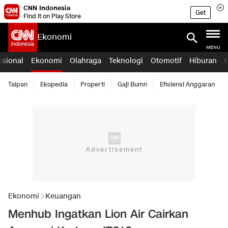
CNN Indonesia
Get
Find it on Play Store
Ekonomi
MENU
asional
Ekonomi
Olahraga
Teknologi
Otomotif
Hiburan
Taipan
Ekopedia
Properti
Gaji Bumn
Efisiensi Anggaran
Ekonomi
Keuangan
Menhub Ingatkan Lion Air Cairkan