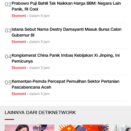
Prabowo Puji Bahlil Tak Naikkan Harga BBM: Negara Lain
0
2
Panik, RI Cool
Ekonomi
•
dalam 6 jam
Istana Sebut Nama Destry Damayanti Masuk Bursa Calon
0
3
Gubernur BI
Ekonomi
•
dalam 5 jam
Konglomerat China Panik Imbas Kebijakan Xi Jinping, Ini
0
4
Pemicunya
Ekonomi
•
dalam 5 jam
Kementan-Pemda Percepat Pemulihan Sektor Pertanian
0
5
Pascabencana Aceh
Ekonomi
•
dalam 5 jam
LAINNYA DARI DETIKNETWORK