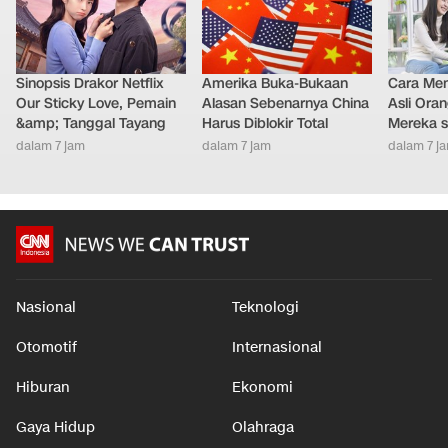
Sinopsis Drakor Netflix
Amerika Buka-Bukaan
Cara Men
Our Sticky Love, Pemain
Alasan Sebenarnya China
Asli Ora
&amp; Tanggal Tayang
Harus Diblokir Total
Mereka s
dalam 7 jam
dalam 7 jam
dalam 7 j
Nasional
Teknologi
Otomotif
Internasional
Hiburan
Ekonomi
Gaya Hidup
Olahraga