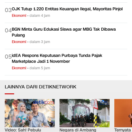
OJK Tutup 1.220 Entitas Keuangan Ilegal, Mayoritas Pinjol
0
3
Ekonomi
•
dalam 4 jam
BGN Minta Guru Edukasi Siswa agar MBG Tak Dibawa
0
4
Pulang
Ekonomi
•
dalam 3 jam
idEA Respons Keputusan Purbaya Tunda Pajak
0
5
Marketplace Jadi 1 November
Ekonomi
•
dalam 5 jam
LAINNYA DARI DETIKNETWORK
Video: Sah! Pebulu
Negara di Ambang
Ternyata