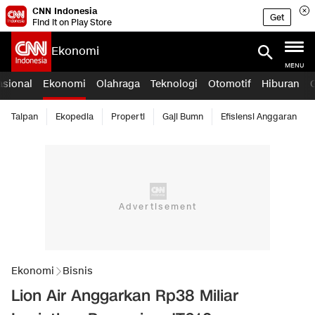
CNN Indonesia
Get
Find it on Play Store
Ekonomi
MENU
asional
Ekonomi
Olahraga
Teknologi
Otomotif
Hiburan
Taipan
Ekopedia
Properti
Gaji Bumn
Efisiensi Anggaran
Ekonomi
Bisnis
Lion Air Anggarkan Rp38 Miliar