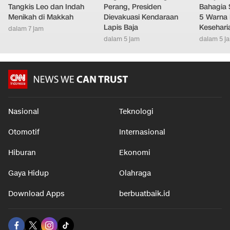
Tangkis Leo dan Indah
Perang, Presiden
Bahagia 
Menikah di Makkah
Dievakuasi Kendaraan
5 Warna 
Lapis Baja
Kesehari
dalam 7 jam
dalam 5 jam
dalam 5 j
Nasional
Teknologi
Otomotif
Internasional
Hiburan
Ekonomi
Gaya Hidup
Olahraga
Download Apps
berbuatbaik.id