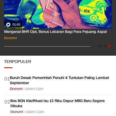
01:35
Pahami Dampak Kenaikan Suku Bunga Acuan ke Cicilan KPR
Ekonomi
TERPOPULER
Buruh Desak Pemerintah Penuhi 4 Tuntutan Paling Lambat
0
1
September
Ekonomi
•
dalam 4 jam
Bos BGN Klarifikasi Isu 13 Ribu Dapur MBG Baru Segera
0
2
Dibuka
Ekonomi
•
dalam 3 jam