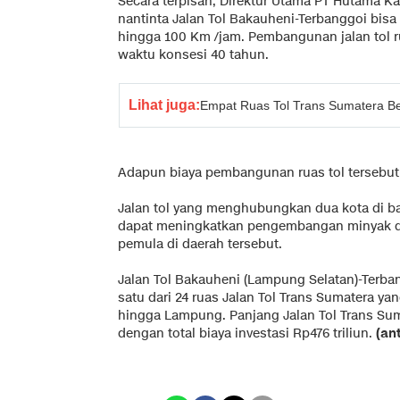
Secara terpisah, Direktur Utama PT Hutama K
nantinta Jalan Tol Bakauheni-Terbanggoi bisa
hingga 100 Km /jam. Pembangunan jalan tol ru
waktu konsesi 40 tahun.
Lihat juga:
Empat Ruas Tol Trans Sumatera B
Adapun biaya pembangunan ruas tol tersebut 
Jalan tol yang menghubungkan dua kota di ba
dapat meningkatkan pengembangan minyak dan
pemula di daerah tersebut.
Jalan Tol Bakauheni (Lampung Selatan)-Terb
satu dari 24 ruas Jalan Tol Trans Sumatera 
hingga Lampung. Panjang Jalan Tol Trans Sum
dengan total biaya investasi Rp476 triliun.
(an