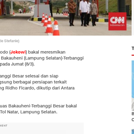
ie Stefanie)
odo (
Jokowi
) bakal meresmikan
 Bakauheni (Lampung Selatan)-Terbanggi
ada Jumat (8/3).
nggi Besar selesai dan siap
gsung berbagai persiapan terkait
ng Ridho Ficardo, dikutip dari Antara
ruas Bakauheni-Terbanggi Besar bakal
Tol Natar, Lampung Selatan.
B
MENT