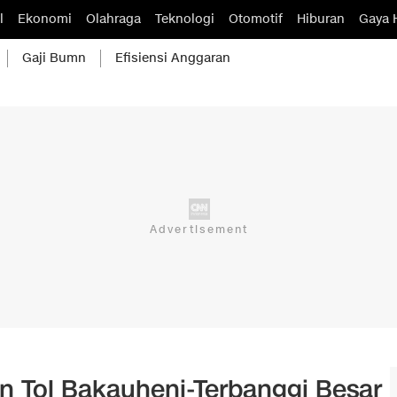
l
Ekonomi
Olahraga
Teknologi
Otomotif
Hiburan
Gaya 
Gaji Bumn
Efisiensi Anggaran
n Tol Bakauheni-Terbanggi Besar