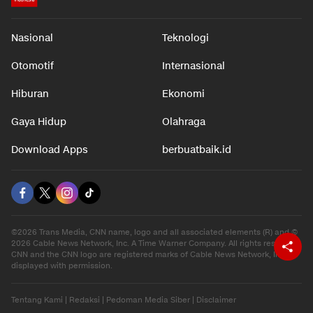
Nasional
Teknologi
Otomotif
Internasional
Hiburan
Ekonomi
Gaya Hidup
Olahraga
Download Apps
berbuatbaik.id
©2026 Trans Media, CNN name, logo and all associated elements (R) and ©
2026 Cable News Network, Inc. A Time Warner Company. All rights reserved.
CNN and the CNN logo are registered marks of Cable News Network, Inc.,
displayed with permission.
Tentang Kami
|
Redaksi
|
Pedoman Media Siber
|
Disclaimer