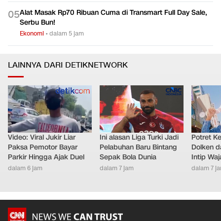
Alat Masak Rp70 Ribuan Cuma di Transmart Full Day Sale,
0
5
Serbu Bun!
Ekonomi
•
dalam 5 jam
LAINNYA DARI DETIKNETWORK
Video: Viral Jukir Liar
Ini alasan Liga Turki Jadi
Potret K
Paksa Pemotor Bayar
Pelabuhan Baru Bintang
Dolken d
Parkir Hingga Ajak Duel
Sepak Bola Dunia
Intip Wa
dalam 6 jam
dalam 7 jam
dalam 7 j