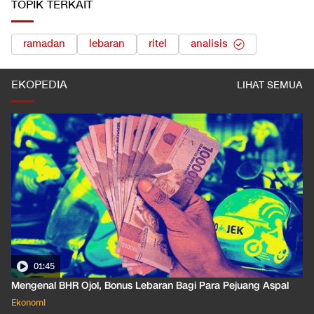
TOPIK TERKAIT
ramadan
lebaran
ritel
analisis
EKOPEDIA
LIHAT SEMUA
01:35
Pahami Dampak Kenaikan Suku Bunga Acuan ke Cicilan KPR
Ekonomi