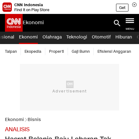
CNN Indonesia
Get
Find it on Play Store
Ekonomi
MENU
asional
Ekonomi
Olahraga
Teknologi
Otomotif
Hiburan
Taipan
Ekopedia
Properti
Gaji Bumn
Efisiensi Anggaran
Ekonomi
Bisnis
ANALISIS